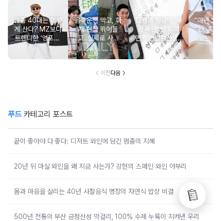
요즘 40대는 이렇
음주운전 막고, 화
13월의 월급이 '세
“매년 받
게 산다? MZ보다
재 현장 뛰어들
금 폭탄' 안 되려
진, 혹시
트렌디한 ‘영포티’
고..실제로 사람
면? '연말정산' 핵
있는 건
분석
구한 연예인 10
심 꿀팁 A to Z
요?” 10
이전
다음
푸드
카테고리 포스트
끝이 좋아야 다 좋다: 디저트 와인에 담긴 멈춤의 지혜
20년 뒤 마실 와인을 왜 지금 사는가? 강헌의 스페인 와인 야부리
몸과 마음을 살리는 40년 사찰음식 명장의 자연식 밥상 비결
500년 전통의 부산 금정산성 막걸리, 100% 수제 누룩이 지켜낸 우리