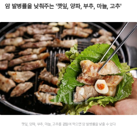
암 발병률을 낮춰주는 '깻잎, 양파, 부추, 마늘, 고추'
깻잎, 양파, 부추, 마늘, 고추를 곁들여 먹으면 암 발병률을 낮출 수 있다