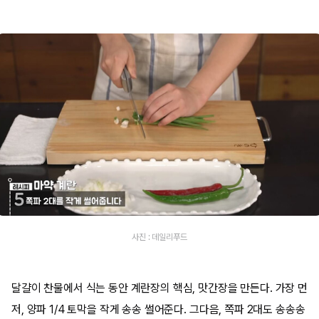
사진 : 데일리푸드
달걀이 찬물에서 식는 동안 계란장의 핵심, 맛간장을 만든다. 가장 먼
저, 양파 1/4 토막을 작게 송송 썰어준다. 그다음, 쪽파 2대도 송송송