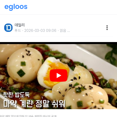
SNS를 강타한 신흥 밥도둑,반숙 계란장 레시피
데일리
푸드
2026-03-03 09:06
읽음
...
마약 계란 맛있게 만들기! 반숙 계란장 레시피 공개