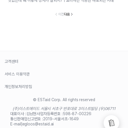
맛없는데 왜 이렇게 장사가 잘되지? | 요리하는 식당만 바보되는 시대
이전
다음
고객센터
서비스 이용약관
개인정보처리방침
© ESTaid Corp. All rights reserved
(주)이스트에이드 서울시 서초구 반포대로 3
이스트빌딩 (우)06711
대표이사 :
김남현
사업자등록번호 :
598-87-00226
통신판매업신고번호 :
2019-서울서초-1649
E-mail)
egloos@estaid.ai