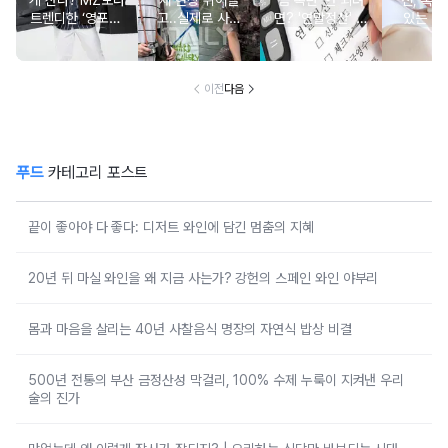
게 산다? MZ보다
재 현장 뛰어들
금 폭탄' 안 되려
진, 혹시
트렌디한 ‘영포티’
고..실제로 사람
면? '연말정산' 핵
있는 건
분석
구한 연예인 10
심 꿀팁 A to Z
요?” 10
이전
다음
푸드
카테고리 포스트
끝이 좋아야 다 좋다: 디저트 와인에 담긴 멈춤의 지혜
20년 뒤 마실 와인을 왜 지금 사는가? 강헌의 스페인 와인 야부리
몸과 마음을 살리는 40년 사찰음식 명장의 자연식 밥상 비결
500년 전통의 부산 금정산성 막걸리, 100% 수제 누룩이 지켜낸 우리
술의 진가