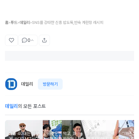
홈
푸드
데일리
SNS를 강타한 신흥 밥도둑,반숙 계란장 레시피
>
>
>
0
데일리
방문하기
데일리
의 모든 포스트
요즘 40대는 이렇
음주운전 막고, 화
13월의 월급이 '세
“매년 받