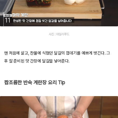
사진 : 데일리푸드
맨 처음에 삶고, 찬물에 식혔던 달걀의 껍데기를 예쁘게 벗긴다. 그
후 잘 준비된 맛 간장에 달걀을 넣어준다.
짭조름한 반숙 계란장 요리 Tip