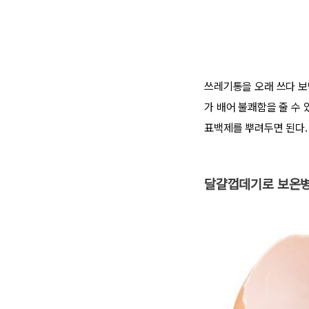
쓰레기통을 오래 쓰다 보
가 배어 불쾌함을 줄 수
표백제를 뿌려두면 된다.
달걀껍데기로 보온병