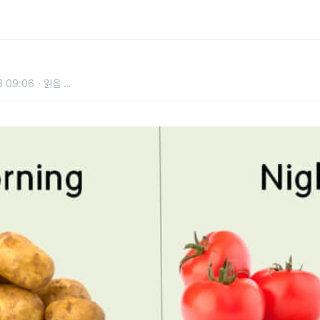
3 09:06
읽음
...