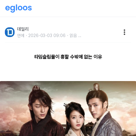
과거와 미래를 왔다 갔다, 흥미로운 타임슬립 드라마 10
데일리
연예
2026-03-03 09:06
읽음
...
타임슬립물이 흥할 수밖에 없는 이유