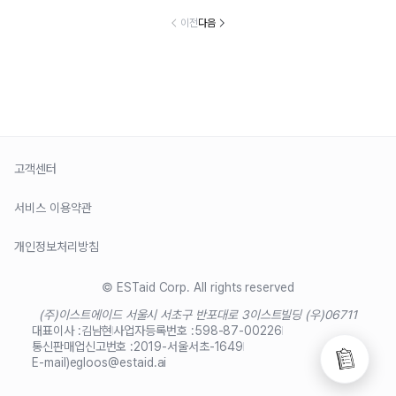
이전
다음
고객센터
서비스 이용약관
개인정보처리방침
© ESTaid Corp. All rights reserved
(주)이스트에이드 서울시 서초구 반포대로 3
이스트빌딩 (우)06711
대표이사 :
김남현
사업자등록번호 :
598-87-00226
통신판매업신고번호 :
2019-서울서초-1649
E-mail)
egloos@estaid.ai