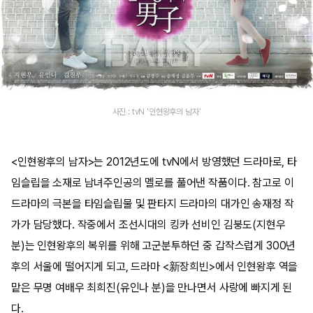
사진 : tvN '인현왕후의 남자'
<인현왕후의 남자>는 2012년도에 tvN에서 방영했던 드라마로, 타
임슬립을 소재로 남녀주인공의 멜로를 풀어낸 작품이다. 참고로 이
드라마의 극본을 타임슬립물 및 판타지 드라마의 대가인 송재정 작
가가 담당했다. 작중에서 조선시대의 킹카 선비인 김붕도(지현우
분)는 인현왕후의 복위를 위해 고군분투하던 중 갑작스럽게 300년
후의 서울에 떨어지게 되고, 드라마 <新장희빈>에서 인현왕후 역을
맡은 무명 여배우 최희진(유인나 분)을 만나면서 사랑에 빠지게 된
다.