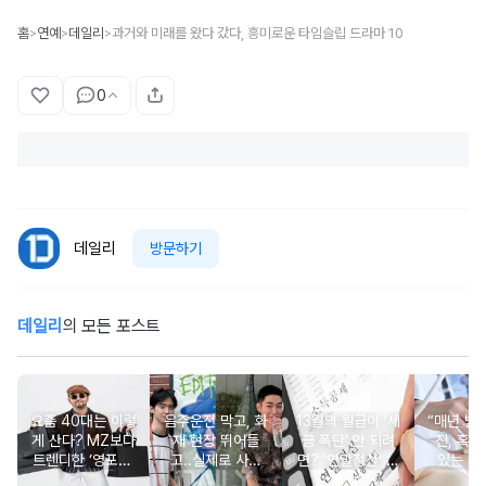
홈
연예
데일리
과거와 미래를 왔다 갔다, 흥미로운 타임슬립 드라마 10
>
>
>
0
데일리
방문하기
데일리
의 모든 포스트
요즘 40대는 이렇
음주운전 막고, 화
13월의 월급이 '세
“매년 받
게 산다? MZ보다
재 현장 뛰어들
금 폭탄' 안 되려
진, 혹시
트렌디한 ‘영포티’
고..실제로 사람
면? '연말정산' 핵
있는 건
분석
구한 연예인 10
심 꿀팁 A to Z
요?” 10