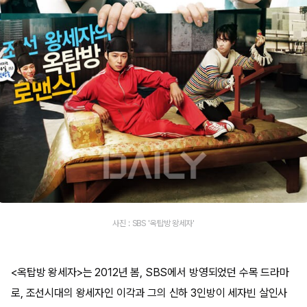
사진 : SBS '옥탑방 왕세자'
<옥탑방 왕세자>는 2012년 봄, SBS에서 방영되었던 수목 드라마
로, 조선시대의 왕세자인 이각과 그의 신하 3인방이 세자빈 살인사