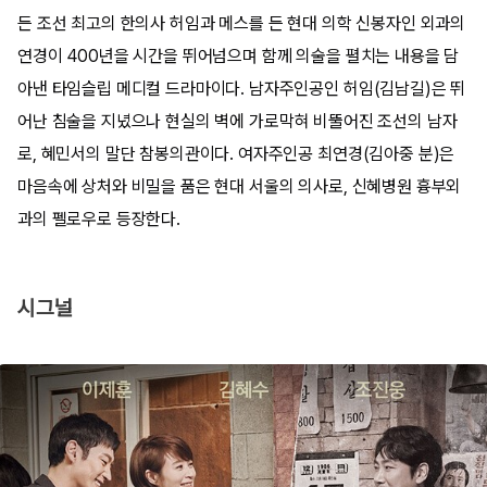
든 조선 최고의 한의사 허임과 메스를 든 현대 의학 신봉자인 외과의
연경이 400년을 시간을 뛰어넘으며 함께 의술을 펼치는 내용을 담
아낸 타임슬립 메디컬 드라마이다. 남자주인공인 허임(김남길)은 뛰
어난 침술을 지녔으나 현실의 벽에 가로막혀 비뚤어진 조선의 남자
로, 혜민서의 말단 참봉의관이다. 여자주인공 최연경(김아중 분)은
마음속에 상처와 비밀을 품은 현대 서울의 의사로, 신혜병원 흉부외
과의 펠로우로 등장한다.
시그널