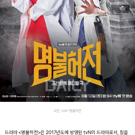
사진 : tvN '명불허전'
드라마 <명불허전>은 2017년도에 방영된 tvN의 드라마로서, 침을