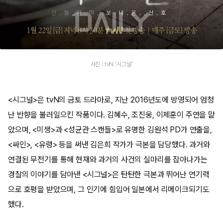
사진 : tvN '시그널'
<시그널>은 tvN의 금토 드라마로, 지난 2016년도에 방영되어 엄청
난 반향을 불러일으킨 작품이다. 김혜수, 조진웅, 이제훈이 주연을 맡
았으며, <미생>과 <성균관 스캔들>로 유명한 김원석 PD가 연출을,
<싸인>, <유령> 등을 써낸 김은희 작가가 극본을 담당했다. 과거와
연결된 무전기를 통해 현재와 과거의 사건의 실마리를 잡아나가는
경찰의 이야기를 담아낸 <시그널>은 탄탄한 극본과 뛰어난 연기력
으로 호평을 받았으며, 그 인기에 힘입어 일본에서 리메이크되기도
했다.