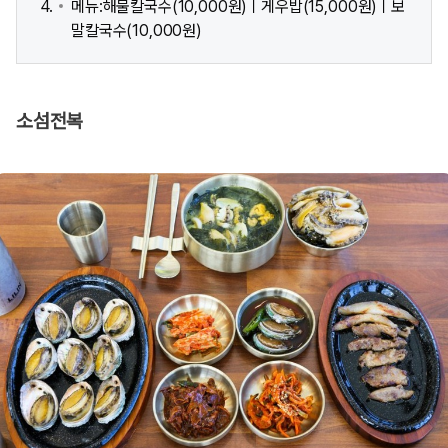
메뉴:해물칼국수(10,000원)ㅣ게우밥(15,000원)ㅣ보
말칼국수(10,000원)
소섬전복