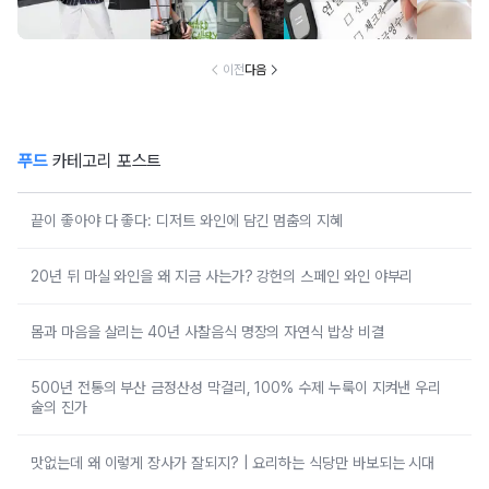
분석
구한 연예인 10
심 꿀팁 A to Z
요?” 10
이전
다음
푸드
카테고리 포스트
끝이 좋아야 다 좋다: 디저트 와인에 담긴 멈춤의 지혜
20년 뒤 마실 와인을 왜 지금 사는가? 강헌의 스페인 와인 야부리
몸과 마음을 살리는 40년 사찰음식 명장의 자연식 밥상 비결
500년 전통의 부산 금정산성 막걸리, 100% 수제 누룩이 지켜낸 우리
술의 진가
맛없는데 왜 이렇게 장사가 잘되지? | 요리하는 식당만 바보되는 시대