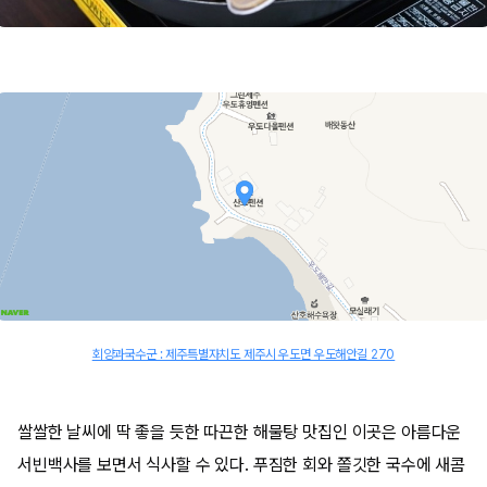
회양과국수군 : 제주특별자치도 제주시 우도면 우도해안길 270
쌀쌀한 날씨에 딱 좋을 듯한 따끈한 해물탕 맛집인 이곳은 아름다운
서빈백사를 보면서 식사할 수 있다. 푸짐한 회와 쫄깃한 국수에 새콤