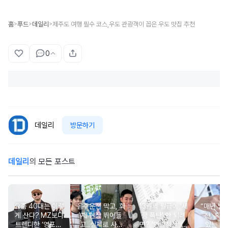
홈
푸드
데일리
제주도 여행 필수 코스,우도 관광객이 꼽은 우도 맛집 추천
>
>
>
0
데일리
방문하기
데일리
의 모든 포스트
요즘 40대는 이렇
음주운전 막고, 화
13월의 월급이 '세
“매년 받
게 산다? MZ보다
재 현장 뛰어들
금 폭탄' 안 되려
진, 혹시
트렌디한 ‘영포티’
고..실제로 사람
면? '연말정산' 핵
있는 건