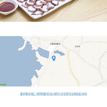
물꼬해녀의집 : 제주특별자치도 제주시 우도면 우도해안길 496