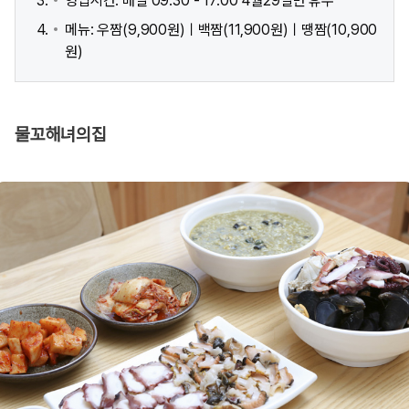
영업시간: 매일 09:30 - 17:00 4월29일만 휴무
메뉴: 우짬(9,900원)ㅣ백짬(11,900원)ㅣ땡짬(10,900
원)
물꼬해녀의집