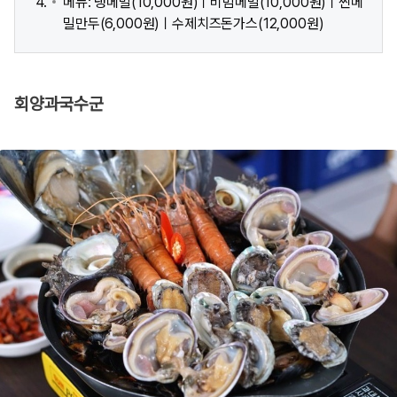
메뉴: 냉메밀(10,000원)ㅣ비빔메밀(10,000원)ㅣ찐메
밀만두(6,000원)ㅣ수제치즈돈가스(12,000원)
회양과국수군