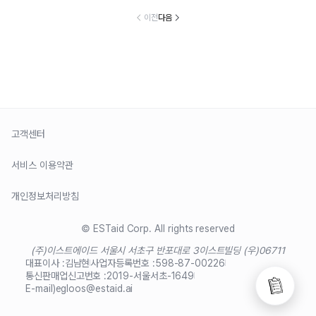
이전
다음
고객센터
서비스 이용약관
개인정보처리방침
© ESTaid Corp. All rights reserved
(주)이스트에이드 서울시 서초구 반포대로 3
이스트빌딩 (우)06711
대표이사 :
김남현
사업자등록번호 :
598-87-00226
통신판매업신고번호 :
2019-서울서초-1649
E-mail)
egloos@estaid.ai