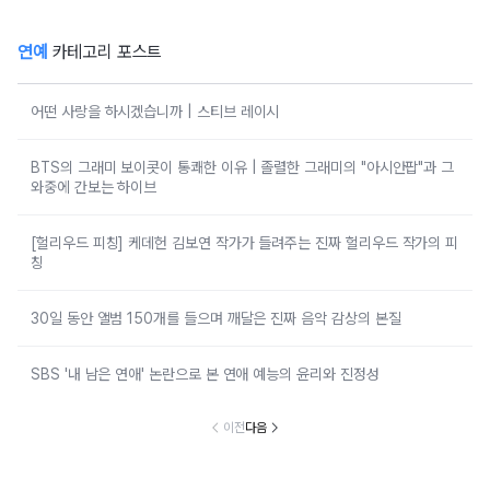
연예
카테고리 포스트
어떤 사랑을 하시겠습니까 | 스티브 레이시
BTS의 그래미 보이콧이 통쾌한 이유 | 졸렬한 그래미의 "아시안팝"과 그
와중에 간보는 하이브
[헐리우드 피칭] 케데헌 김보연 작가가 들려주는 진짜 헐리우드 작가의 피
칭
30일 동안 앨범 150개를 들으며 깨달은 진짜 음악 감상의 본질
SBS '내 남은 연애' 논란으로 본 연애 예능의 윤리와 진정성
이전
다음