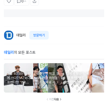
0
데일리
방문하기
데일리
의 모든 포스트
요즘 40대는 이렇
음주운전 막고, 화
13월의 월급이 '세
“매년 받
게 산다? MZ보다
재 현장 뛰어들
금 폭탄' 안 되려
진, 혹시
트렌디한 ‘영포티’
고..실제로 사람
면? '연말정산' 핵
있는 건
분석
구한 연예인 10
심 꿀팁 A to Z
요?” 10
이전
다음