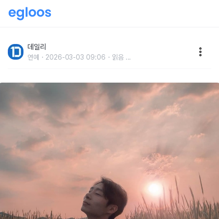
‘금손 남친’으로 유명한 경식스필름, 알고보니 발레리노
출신?
데일리
연예
2026-03-03 09:06
읽음
...