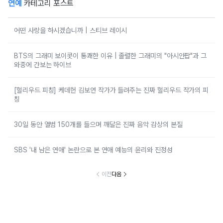
연예
카테고리 포스트
어떤 사랑을 하시겠습니까 | 스티브 레이시
BTS의 그래미 보이콧이 통쾌한 이유 | 졸렬한 그래미의 "아시안팝"과 그
와중에 간보는 하이브
[헐리우드 피칭] 케데헌 김보연 작가가 들려주는 진짜 헐리우드 작가의 피
칭
30일 동안 앨범 150개를 들으며 깨달은 진짜 음악 감상의 본질
SBS '내 남은 연애' 논란으로 본 연애 예능의 윤리와 진정성
이전
다음