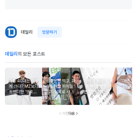
데일리
방문하기
데일리
의 모든 포스트
요즘 40대는 이렇
음주운전 막고, 화
13월의 월급이 '세
“매년 받
게 산다? MZ보다
재 현장 뛰어들
금 폭탄' 안 되려
진, 혹시
트렌디한 ‘영포티’
고..실제로 사람
면? '연말정산' 핵
있는 건
분석
구한 연예인 10
심 꿀팁 A to Z
요?” 10
이전
다음