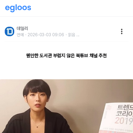
먹방, 겜방보다 재밌다!요즘 '대세' 북튜브 채널 추천
데일리
연예
2026-03-03 09:06
읽음
...
웬만한 도서관 부럽지 않은 북튜브 채널 추천