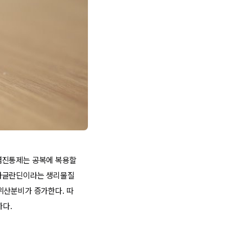
염진통제는 공복에 복용할
스타글란딘이라는 생리물질
위산분비가 증가한다. 따
하다.