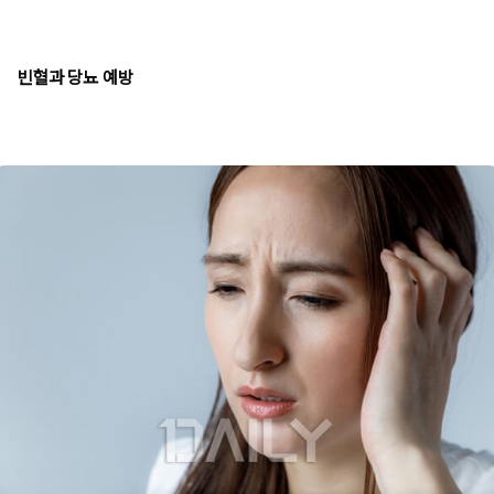
빈혈과 당뇨 예방