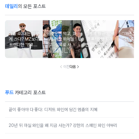
데일리
의 모든 포스트
요즘 40대는 이렇
음주운전 막고, 화
13월의 월급이 '세
“매년 받
게 산다? MZ보다
재 현장 뛰어들
금 폭탄' 안 되려
진, 혹시
트렌디한 ‘영포티’
고..실제로 사람
면? '연말정산' 핵
있는 건
분석
구한 연예인 10
심 꿀팁 A to Z
요?” 10
이전
다음
푸드
카테고리 포스트
끝이 좋아야 다 좋다: 디저트 와인에 담긴 멈춤의 지혜
20년 뒤 마실 와인을 왜 지금 사는가? 강헌의 스페인 와인 야부리