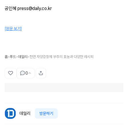
공인혜 press@daily.co.kr
[원문 보기]
홈
푸드
데일리
천연 자양강장제 부추의 효능과 다양한 레시피
>
>
>
0
데일리
방문하기