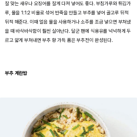
잘 맞는 새우나 오징어를 잘게 다져 넣어도 좋다. 부침가루와 튀김가
루, 물을 1:1:2 비율로 섞어 반죽을 만들고 부추를 넣어 골고루 뒤적
뒤적 해준다. 이때 얼음 물을 사용하거나 소주를 조금 넣으면 부쳐냈
을 때 바삭바삭함이 훨씬 살아난다. 달군 팬에 식용유를 넉넉하게 두
르고 얇게 부쳐내면 부추 향 가득 품은 부추전이 완성된다.
부추 계란밥