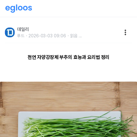
천연 자양강장제 부추의 효능과 다양한 레시피
데일리
푸드
2026-03-03 09:06
읽음
...
천연 자양강장제 부추의 효능과 요리법 정리