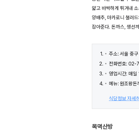
얇고 바싹하게 튀겨내 소
양배추, 마카로니 샐러드
잡아준다. 돈까스, 생선
주소: 서울 중구
전화번호: 02-7
영업시간: 매일 
메뉴: 원조왕돈까
식당정보 자세
목멱산방