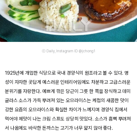
ⓒ Daily, Instagram ID @jchong1
1925년에 개업한 식당으로 국내 경양식의 원조라고 볼 수 있다. 명
성이 자자한 곳답게 예스러운 인테리어임에도 차분하고 고급스러운
분위기를 자랑한다. 예쁘게 깎은 당근이 그릇 한 쪽을 장식하고 데미
글라스 소스가 가득 뿌려져 있는 오므라이스는 케첩의 새콤한 맛이
강한 요즘의 오므라이스와 확실한 차이가 느껴지며 경양식 집에서
먹어야 제맛이 나는 크림 스프도 상당히 맛있다. 소스가 흠뻑 뿌려져
서 나옴에도 바삭한 돈까스는 고기가 너무 얇지 않아 좋다.