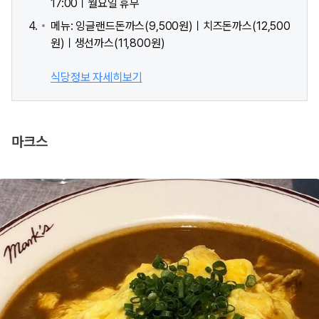
17:00ㅣ월요일 휴무
메뉴: 잉글랜드돈까스(9,500원)ㅣ치즈돈까스(12,500
원)ㅣ생선까스(11,800원)
식당정보 자세히보기
마크스