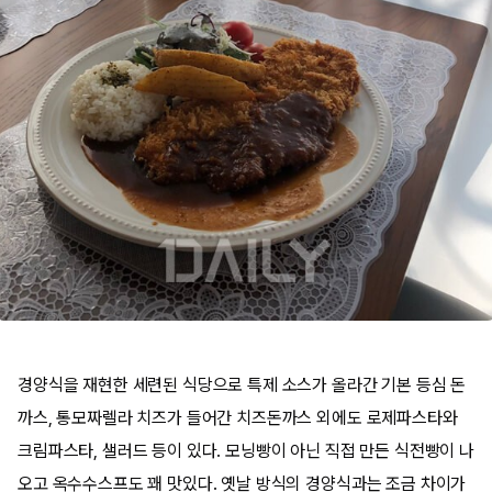
경양식을 재현한 세련된 식당으로 특제 소스가 올라간 기본 등심 돈
까스, 통모짜렐라 치즈가 들어간 치즈돈까스 외에도 로제파스타와
크림파스타, 샐러드 등이 있다. 모닝빵이 아닌 직접 만든 식전빵이 나
오고 옥수수스프도 꽤 맛있다. 옛날 방식의 경양식과는 조금 차이가