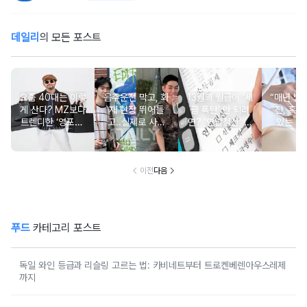
데일리
의 모든 포스트
요즘 40대는 이렇
음주운전 막고, 화
13월의 월급이 '세
“매년 받
게 산다? MZ보다
재 현장 뛰어들
금 폭탄' 안 되려
진, 혹시
트렌디한 ‘영포티’
고..실제로 사람
면? '연말정산' 핵
있는 건
분석
구한 연예인 10
심 꿀팁 A to Z
요?” 10
이전
다음
푸드
카테고리 포스트
독일 와인 등급과 리슬링 고르는 법: 카비네트부터 트로켄베렌아우스레제
까지