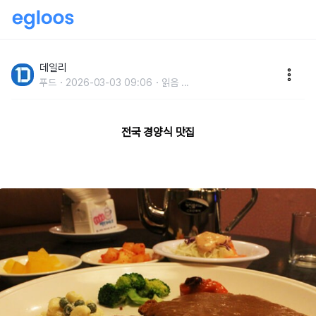
옛날 맛 그대로! 백종원도 추천한 전국 경양식 맛집
데일리
푸드
2026-03-03 09:06
읽음
...
전국 경양식 맛집