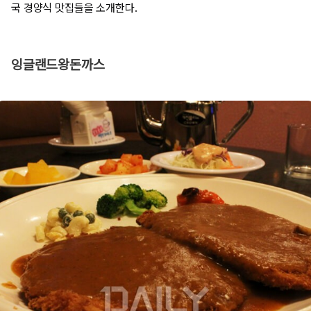
국 경양식 맛집들을 소개한다.
잉글랜드왕돈까스