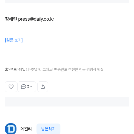
정해린 press@daily.co.kr
[원문 보기]
홈
푸드
데일리
옛날 맛 그대로! 백종원도 추천한 전국 경양식 맛집
>
>
>
0
데일리
방문하기