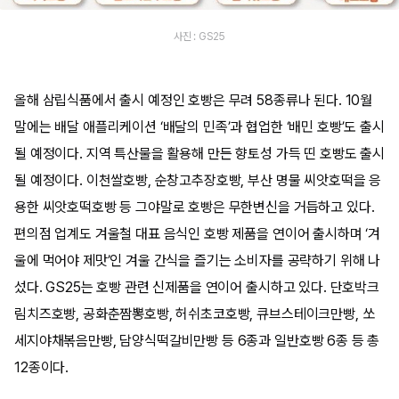
사진 : GS25
올해 삼립식품에서 출시 예정인 호빵은 무려 58종류나 된다. 10월
말에는 배달 애플리케이션 ‘배달의 민족’과 협업한 ‘배민 호빵’도 출시
될 예정이다. 지역 특산물을 활용해 만든 향토성 가득 띤 호빵도 출시
될 예정이다. 이천쌀호빵, 순창고추장호빵, 부산 명물 씨앗호떡을 응
용한 씨앗호떡호빵 등 그야말로 호빵은 무한변신을 거듭하고 있다.
편의점 업계도 겨울철 대표 음식인 호빵 제품을 연이어 출시하며 ‘겨
울에 먹어야 제맛’인 겨울 간식을 즐기는 소비자를 공략하기 위해 나
섰다. GS25는 호빵 관련 신제품을 연이어 출시하고 있다. 단호박크
림치즈호빵, 공화춘짬뽕호빵, 허쉬초코호빵, 큐브스테이크만빵, 쏘
세지야채볶음만빵, 담양식떡갈비만빵 등 6종과 일반호빵 6종 등 총
12종이다.