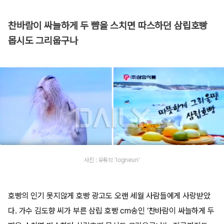
찬바람이 싸늘하게 두 뺨을 스치면 따스하던 삼립호빵
몹시도 그리웁구나
사진 : 유튜브 'logneun'
호빵의 인기 못지않게 호빵 광고도 오랜 세월 사람들에게 사랑받았
다. 가수 김도향 씨가 부른 삼립 호빵 cm송인 ‘찬바람이 싸늘하게 두