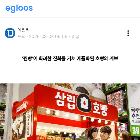
호호 불어먹는 겨울철 대표 간식, 호빵의 화려한 역사
데일리
푸드
2026-03-03 09:06
읽음
...
‘찐빵’이 화려한 진화를 거쳐 제품화된 호빵의 계보