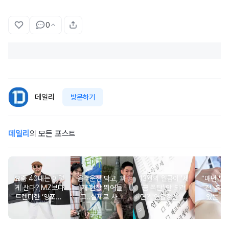
0
데일리
방문하기
데일리
의 모든 포스트
요즘 40대는 이렇
음주운전 막고, 화
13월의 월급이 '세
“매년 받
게 산다? MZ보다
재 현장 뛰어들
금 폭탄' 안 되려
진, 혹시
트렌디한 ‘영포티’
고..실제로 사람
면? '연말정산' 핵
있는 건
분석
구한 연예인 10
심 꿀팁 A to Z
요?” 10