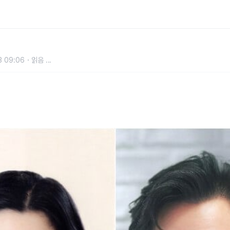
3 09:06
읽음
...