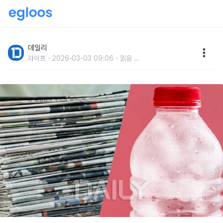
비싼 제습기 없이 습도 낮추는 '의외의' 방법
데일리
라이프
2026-03-03 09:06
읽음
...