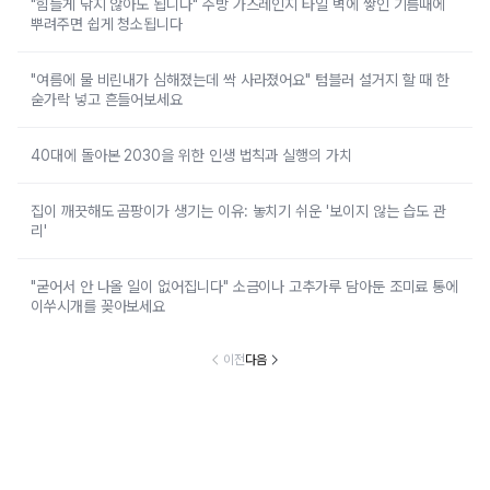
"힘들게 닦지 않아도 됩니다" 주방 가스레인지 타일 벽에 쌓인 기름때에
뿌려주면 쉽게 청소됩니다
"여름에 물 비린내가 심해졌는데 싹 사라졌어요" 텀블러 설거지 할 때 한
숟가락 넣고 흔들어보세요
40대에 돌아본 2030을 위한 인생 법칙과 실행의 가치
집이 깨끗해도 곰팡이가 생기는 이유: 놓치기 쉬운 '보이지 않는 습도 관
리'
"굳어서 안 나올 일이 없어집니다" 소금이나 고추가루 담아둔 조미료 통에
이쑤시개를 꽂아보세요
이전
다음