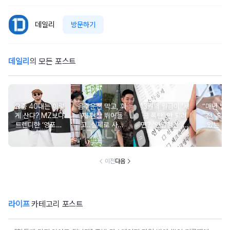
데일리
방문하기
데일리
의 모든 포스트
요즘 40대는 이렇
음주운전 막고, 화
13월의 월급이 '세
“매년 받
게 산다? MZ보다
재 현장 뛰어들
금 폭탄' 안 되려
진, 혹시
트렌디한 ‘영포티’
고..실제로 사람
면? '연말정산' 핵
있는 건
분석
구한 연예인 10
심 꿀팁 A to Z
요?” 10
이전
다음
라이프
카테고리 포스트