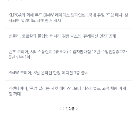
KLPGA와 화해 무드 BMW 레이디스 챔피언십…국내 유일 ‘드림 매치’ 성
사되며 얼리버드 티켓 판매 개시
벤틀리, 토르칼의 몰입형 럭셔리 경험 시스템 ‘큐레이션 엔진’ 공개
벤츠 코리아, 서비스품질지수(KSQI) 수입차판매점 12년·수입인증중고차
6년 연속 1위
BMW 코리아, 8월 온라인 한정 에디션 3종 출시
넥센타이어, ‘폭염 날리는 서킷 레이스’…모터 페스티벌로 고객 체험 마케
팅 확대
이전
다음