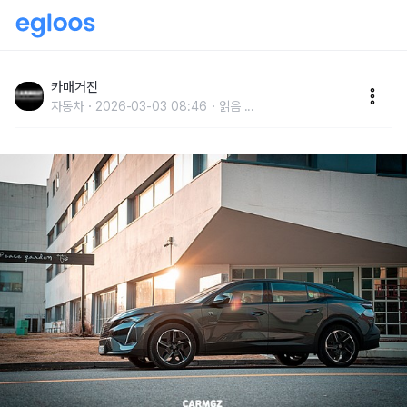
매혹, 그 자체…푸조 408 GT
카매거진
자동차
2026-03-03 08:46
읽음
...