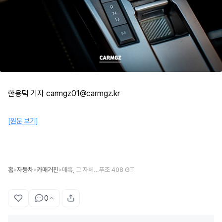
한용덕 기자 carmgz01@carmgz.kr
[원문 보기]
홈
자동차
카매거진
매혹, 그 자체…푸조 408 GT
>
>
>
0