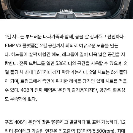
1열 시트는 부드러운 나파가죽과 함께, 몸을 잘 감싸주고 편안하다.
EMP V3 플랫폼은 2열 공간까지 의외로 여유로운 모습을 만든
다. 헤드룸이 살짝 아쉽긴 해도, 레그룸이 길어 더욱 넓은 공간을 자
랑한다. 전동 트렁크를 열면 536리터의 공간을 사용할 수 있으며, 2
열 폴딩 시 최대 1,611리터까지 확장 가능하다. 2열 시트는 6:4 폴딩
이 되며, 트렁크에서 측면에 위치한 레버를 당기면 쉽게 시트를 접을
수 있다. 408의 진짜 매력은 ‘운전의 즐거움’이지만, 공간의 활용성
도 부족함이 없다.
푸조 408의 운전의 맛은 ‘쫀쫀하고 발랄하다’로 표현 가능하다. 1.2
리터 퓨어테크 가솔린 엔진은 최고출력 131마력(5,500rpm), 최대