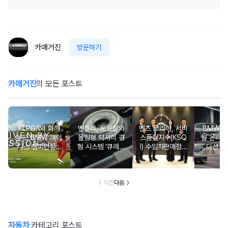
카매거진
방문하기
카매거진
의 모든 포스트
KLPGA와 화해
벤틀리, 토르칼의
벤츠 코리아, 서비
BMW 코
무드 BMW 레이
몰입형 럭셔리 경
스품질지수(KSQ
월 온라인
디스 챔피언십…
험 시스템 ‘큐레이
I) 수입차판매점 1
디션 3
국내 유일 ‘드림
션 엔진’ 공개
2년·수입인증중고
매치’ 성사되며 얼
차 6년 연속 1위
리버드 티켓 판매
개시
이전
다음
자동차
카테고리 포스트