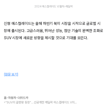
2024 에스컬레이드 V/출처-캐딜락
신형 에스컬레이드는 올해 하반기 북미 시장을 시작으로 글로벌 시
장에 출시된다. 고급스러움, 뛰어난 성능, 첨단 기술의 완벽한 조화로
SUV 시장에 새로운 방향을 제시할 것으로 기대를 모은다.
[원문 보기]
홈
자동차
더위드카
>
>
"SUV의 끝판왕 등장"…선공개한 캐딜락 에스컬레이드 V의 '미친' 존재감
>