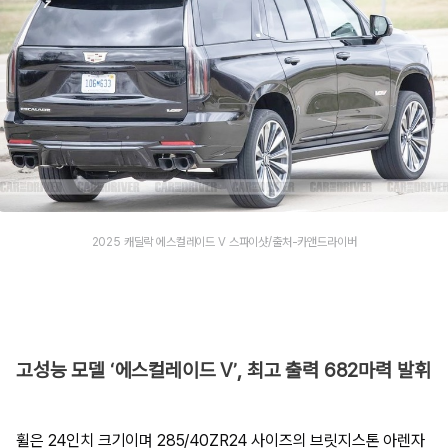
2025 캐딜락 에스컬레이드 V 스파이샷/출처-카앤드라이버
고성능 모델 ‘에스컬레이드 V’, 최고 출력 682마력 발휘
휠은 24인치 크기이며 285/40ZR24 사이즈의 브릿지스톤 아렌자