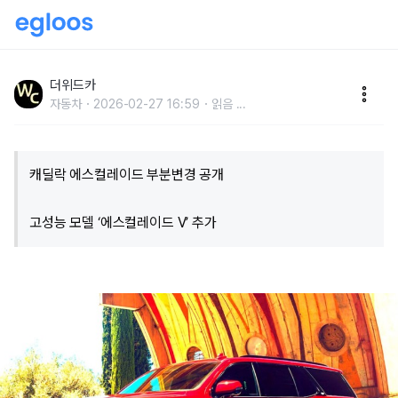
"SUV의 끝판왕 등장"…선공개한 캐딜락 에스컬레이드
V의 '미친' 존재감
더위드카
자동차
2026-02-27 16:59
읽음
...
캐딜락 에스컬레이드 부분변경 공개
고성능 모델 ‘에스컬레이드 V’ 추가