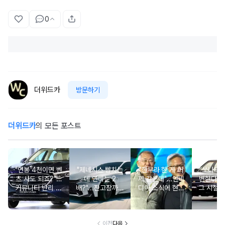
0
더위드카
방문하기
더위드카
의 모든 포스트
"연봉 4천이면 벤
"제네시스 뺨치는
"깐부라 한 게 어
“쏘나타
츠 사도 되죠?"…
데 연비는 2
제 같은데"…엔비
변한다고
커뮤니티 난리 난
배?"...잔고장까지
디아 소식에 현대
그 시절 
'현실적 수입차' 보
없는 신차에 '이럴
차 '초위기 상황'
고 소식에
니
수가'
오너들 
이전
다음