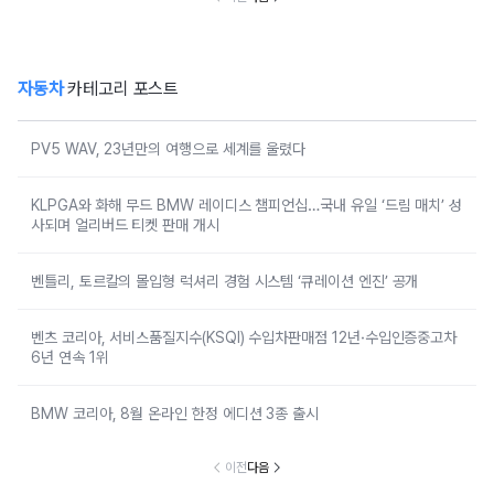
자동차
카테고리 포스트
PV5 WAV, 23년만의 여행으로 세계를 울렸다
KLPGA와 화해 무드 BMW 레이디스 챔피언십…국내 유일 ‘드림 매치’ 성
사되며 얼리버드 티켓 판매 개시
벤틀리, 토르칼의 몰입형 럭셔리 경험 시스템 ‘큐레이션 엔진’ 공개
벤츠 코리아, 서비스품질지수(KSQI) 수입차판매점 12년·수입인증중고차
6년 연속 1위
BMW 코리아, 8월 온라인 한정 에디션 3종 출시
이전
다음