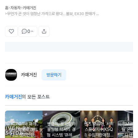
홈
자동차
카매거진
>
>
무언가 큰 것이 엄청난 가격으로 왔다…볼보, EX30 판매가 4,945만원부터
>
0
카매거진
방문하기
카매거진
의 모든 포스트
KLPGA와 화해
벤틀리, 토르칼의
벤츠 코리아, 서비
BMW 코
무드 BMW 레이
몰입형 럭셔리 경
스품질지수(KSQ
월 온라인
디스 챔피언십…
험 시스템 ‘큐레이
I) 수입차판매점 1
디션 3