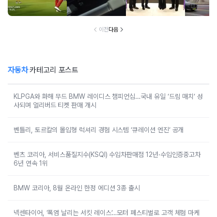
국내 유일 ‘드림
션 엔진’ 공개
2년·수입인증중고
매치’ 성사되며 얼
차 6년 연속 1위
리버드 티켓 판매
개시
이전
다음
자동차
카테고리 포스트
KLPGA와 화해 무드 BMW 레이디스 챔피언십…국내 유일 ‘드림 매치’ 성
사되며 얼리버드 티켓 판매 개시
벤틀리, 토르칼의 몰입형 럭셔리 경험 시스템 ‘큐레이션 엔진’ 공개
벤츠 코리아, 서비스품질지수(KSQI) 수입차판매점 12년·수입인증중고차
6년 연속 1위
BMW 코리아, 8월 온라인 한정 에디션 3종 출시
넥센타이어, ‘폭염 날리는 서킷 레이스’…모터 페스티벌로 고객 체험 마케