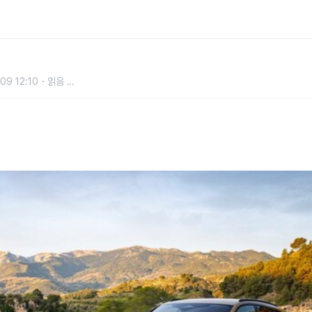
시
09 12:10
읽음
...