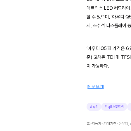
매트릭스 LED 헤드라이
할 수 있으며, ‘아우디 Q5
지, 조수석 디스플레이 
‘아우디 Q5’의 가격은 6
준) 고객은 TDI 및 T
이 가능하다.
[원문 보기]
#
q5
#
q5스포트백
홈
자동차
카매거진
아우디, 
>
>
>