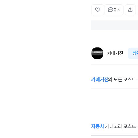
0
카매거진
방
카매거진
의 모든 포스트
PV5 WAV, 23년
만의 여행으로 세
무
계를 울렸다
매
리
자동차
카테고리 포스트