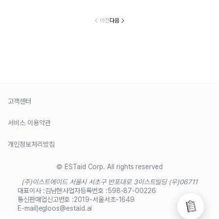
이전
다음
고객센터
서비스 이용약관
개인정보처리방침
© ESTaid Corp. All rights reserved
(주)이스트에이드 서울시 서초구 반포대로 3
이스트빌딩 (우)06711
대표이사 :
김남현
사업자등록번호 :
598-87-00226
통신판매업신고번호 :
2019-서울서초-1649
E-mail)
egloos@estaid.ai