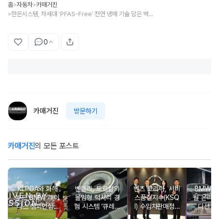
홈
자동차
카매거진
>
>
한온시스템, 차세대 ‘PFAS-Free’ 천연 냉매 기술 담은 백서 발간
>
0
카매거진
방문하기
카매거진
의 모든 포스트
KLPGA와 화해
벤틀리, 토르칼의
벤츠 코리아, 서비
BMW 코
무드 BMW 레이
몰입형 럭셔리 경
스품질지수(KSQ
월 온라인
디스 챔피언십…
험 시스템 ‘큐레이
I) 수입차판매점 1
디션 3
국내 유일 ‘드림
션 엔진’ 공개
2년·수입인증중고