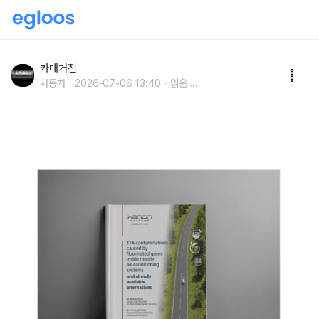
한온시스템, 차세대 ‘PFAS-Free’ 천연 냉매 기술 담은
백서 발간
카매거진
자동차
2026-07-06 13:40
읽음
...