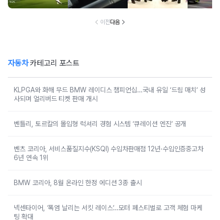
매치’ 성사되며 얼
차 6년 연속 1위
리버드 티켓 판매
개시
이전
다음
자동차
카테고리 포스트
KLPGA와 화해 무드 BMW 레이디스 챔피언십…국내 유일 ‘드림 매치’ 성
사되며 얼리버드 티켓 판매 개시
벤틀리, 토르칼의 몰입형 럭셔리 경험 시스템 ‘큐레이션 엔진’ 공개
벤츠 코리아, 서비스품질지수(KSQI) 수입차판매점 12년·수입인증중고차
6년 연속 1위
BMW 코리아, 8월 온라인 한정 에디션 3종 출시
넥센타이어, ‘폭염 날리는 서킷 레이스’…모터 페스티벌로 고객 체험 마케
팅 확대