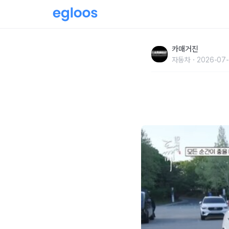
“함께여서 또 좋았다” 드라마 ‘도깨비’ 방영 
카매거진
티
자동차
2026-07-