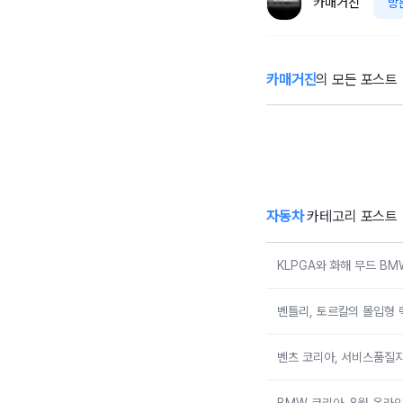
카매거진
방
카매거진
의 모든 포스트
KLPGA와 화해
벤
무드 BMW 레이
몰
디스 챔피언십…
험
국내 유일 ‘드림
매치’ 성사되며 얼
리버드 티켓 판매
개시
자동차
카테고리 포스트
KLPGA와 화해 무드 B
벤틀리, 토르칼의 몰입형 
벤츠 코리아, 서비스품질지