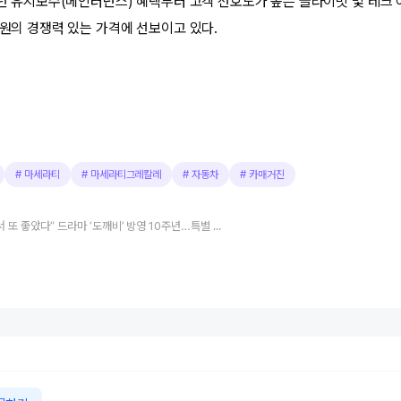
 3년 유지보수(메인터넌스) 혜택부터 고객 선호도가 높은 클라이밋 및 테크
만원의 경쟁력 있는 가격에 선보이고 있다.
#
마세라티
#
마세라티그레칼레
#
자동차
#
카매거진
“함께여서 또 좋았다” 드라마 ‘도깨비’ 방영 10주년…특별 예능에도 함께한 마세라티