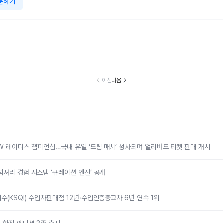
문하기
틀리, 토르칼의
벤츠 코리아, 서비
BMW 코리아, 8
넥센타이어, ‘
입형 럭셔리 경
스품질지수(KSQ
월 온라인 한정 에
날리는 서킷 
 시스템 ‘큐레이
I) 수입차판매점 1
디션 3종 출시
스’…모터 페스
이전
다음
션 엔진’ 공개
2년·수입인증중고
벌로 고객 체험
차 6년 연속 1위
케팅 확대
MW 레이디스 챔피언십…국내 유일 ‘드림 매치’ 성사되며 얼리버드 티켓 판매 개시
럭셔리 경험 시스템 ‘큐레이션 엔진’ 공개
수(KSQI) 수입차판매점 12년·수입인증중고차 6년 연속 1위