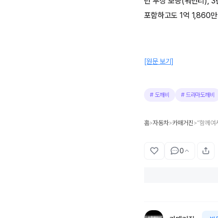
년 무상 보증(워런티),
포함하고도 1억 1,860
[원문 보기]
#
도깨비
#
드라마도깨비
홈
자동차
카매거진
>
>
>
0