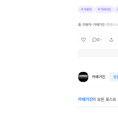
#
자동차
#
카매거진
홈
자동차
카매거진
>
>
>
0
카매거진
방
카매거진
의 모든 포스트
PV5 WAV, 23년
만의 여행으로 세
무
계를 울렸다