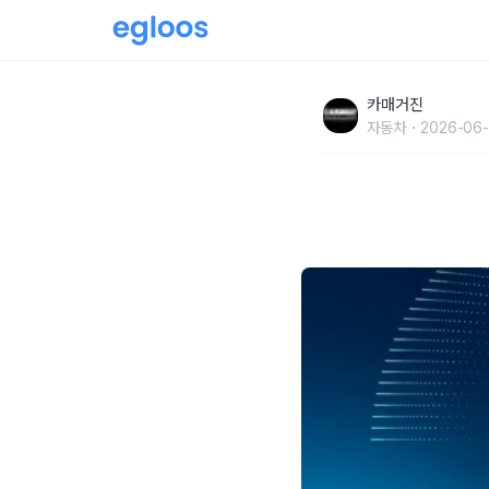
한온시스템, 지속가능경영보고서 25-26 발간…
카매거진
자동차
2026-06-