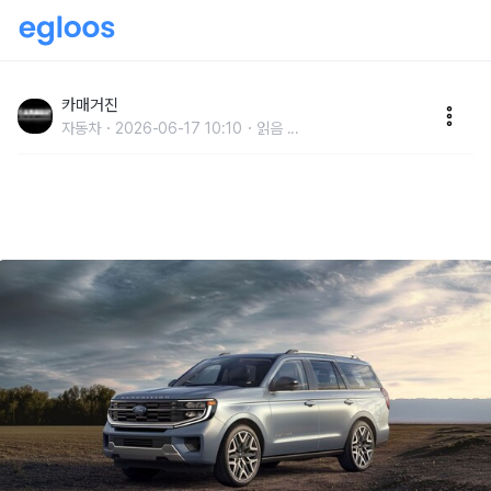
에프엘오토, 올 뉴 포드 익스페디션 출시…시작의 스케
일이 커진다
카매거진
자동차
2026-06-17 10:10
읽음
...