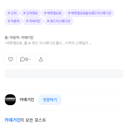
#
신차
#
신차정보
#
에프엘오토
#
에프엘오토올뉴포드익스페디션
#
자동차
#
카매거진
#
포드익스페디션
홈
자동차
카매거진
>
>
에프엘오토, 올 뉴 포드 익스페디션 출시…시작의 스케일이 커진다
>
0
카매거진
방문하기
카매거진
의 모든 포스트