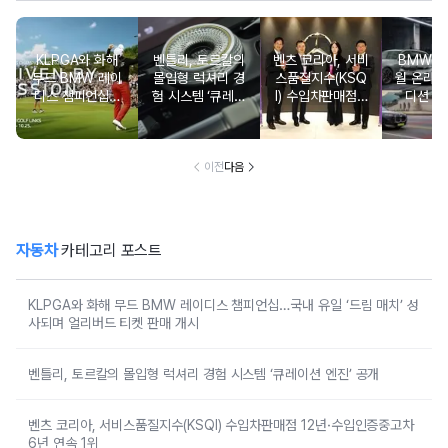
KLPGA와 화해
벤틀리, 토르칼의
벤츠 코리아, 서비
BMW 코
무드 BMW 레이
몰입형 럭셔리 경
스품질지수(KSQ
월 온라인
디스 챔피언십…
험 시스템 ‘큐레이
I) 수입차판매점 1
디션 3
국내 유일 ‘드림
션 엔진’ 공개
2년·수입인증중고
매치’ 성사되며 얼
차 6년 연속 1위
리버드 티켓 판매
개시
이전
다음
자동차
카테고리 포스트
KLPGA와 화해 무드 BMW 레이디스 챔피언십…국내 유일 ‘드림 매치’ 성
사되며 얼리버드 티켓 판매 개시
벤틀리, 토르칼의 몰입형 럭셔리 경험 시스템 ‘큐레이션 엔진’ 공개
벤츠 코리아, 서비스품질지수(KSQI) 수입차판매점 12년·수입인증중고차
6년 연속 1위