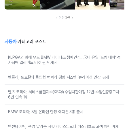
국내 유일 ‘드림
션 엔진’ 공개
2년·수입인증중고
매치’ 성사되며 얼
차 6년 연속 1위
리버드 티켓 판매
개시
이전
다음
자동차
카테고리 포스트
KLPGA와 화해 무드 BMW 레이디스 챔피언십…국내 유일 ‘드림 매치’ 성
사되며 얼리버드 티켓 판매 개시
벤틀리, 토르칼의 몰입형 럭셔리 경험 시스템 ‘큐레이션 엔진’ 공개
벤츠 코리아, 서비스품질지수(KSQI) 수입차판매점 12년·수입인증중고차
6년 연속 1위
BMW 코리아, 8월 온라인 한정 에디션 3종 출시
넥센타이어, ‘폭염 날리는 서킷 레이스’…모터 페스티벌로 고객 체험 마케