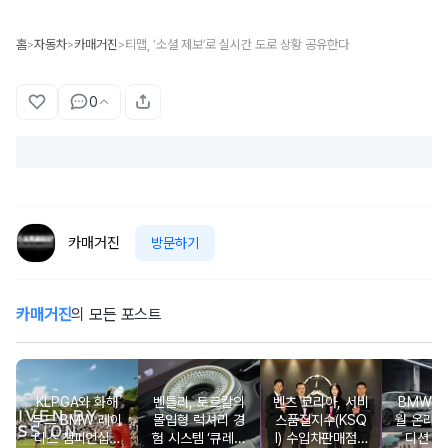
홈
자동차
카매거진
티맵, ‘소셜 제보’로 실시간 도로 상황 공유한다
>
>
>
0
카매거진
방문하기
카매거진
의 모든 포스트
KLPGA와 화해
벤틀리, 토르칼의
벤츠 코리아, 서비
BMW 코
무드 BMW 레이
몰입형 럭셔리 경
스품질지수(KSQ
월 온라인
디스 챔피언십…
험 시스템 ‘큐레이
I) 수입차판매점 1
디션 3