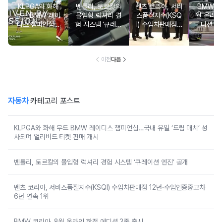
KLPGA와 화해
벤틀리, 토르칼의
벤츠 코리아, 서비
BMW 코
무드 BMW 레이
몰입형 럭셔리 경
스품질지수(KSQ
월 온라인
디스 챔피언십…
험 시스템 ‘큐레이
I) 수입차판매점 1
디션 3
국내 유일 ‘드림
션 엔진’ 공개
2년·수입인증중고
매치’ 성사되며 얼
차 6년 연속 1위
리버드 티켓 판매
개시
이전
다음
자동차
카테고리 포스트
KLPGA와 화해 무드 BMW 레이디스 챔피언십…국내 유일 ‘드림 매치’ 성
사되며 얼리버드 티켓 판매 개시
벤틀리, 토르칼의 몰입형 럭셔리 경험 시스템 ‘큐레이션 엔진’ 공개
벤츠 코리아, 서비스품질지수(KSQI) 수입차판매점 12년·수입인증중고차
6년 연속 1위
BMW 코리아, 8월 온라인 한정 에디션 3종 출시