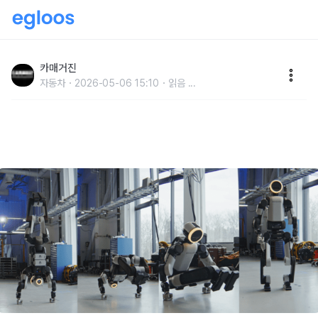
몸풀기로 기계 체조하는 로봇 “아틀라스”…보스턴다이
나믹스, 신규 영상 공개
카매거진
자동차
2026-05-06 15:10
읽음
...