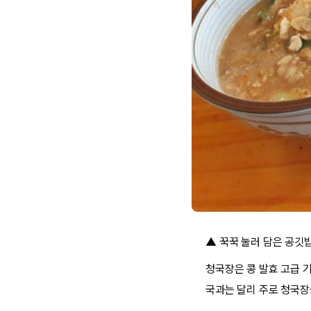
▲ 꾹꾹 눌러 담은 공깃밥
청국장은 콩 발효 고급 
국과는 달리 주로 청국장