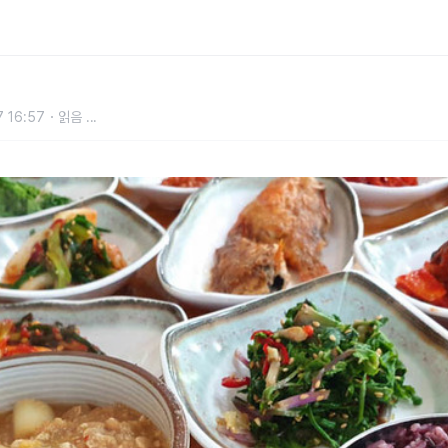
식' … 전라도 밥상 재현, 후식은 숭
 16:57
읽음
...