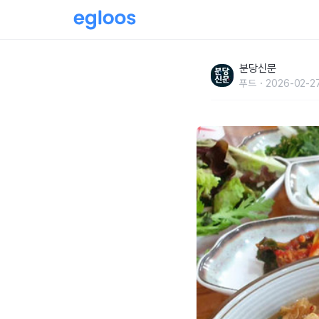
청국장 정식 딱 한 가지, 남양주 '옛맛 청국장 정
분당신문
늉으로
푸드
2026-02-27