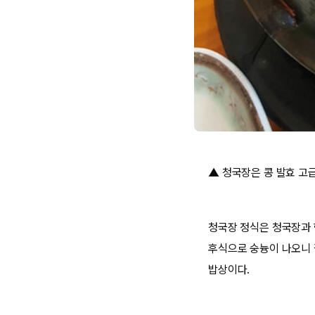
▲ 청국장은 콩 발효 고
청국장 정식은 청국장과 
후식으로 숭늉이 나오니 
밥상이다.