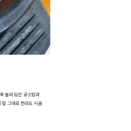
 꾹 눌러 담은 공깃밥과
 말 그대로 전라도 시골