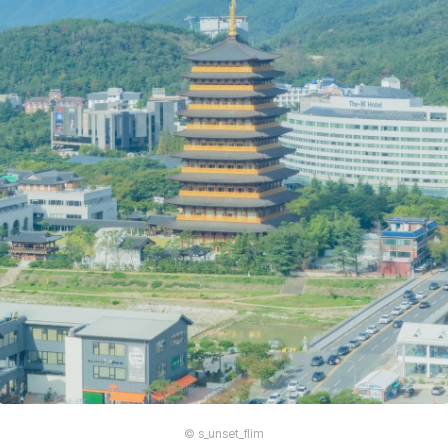
© s_unset_flim