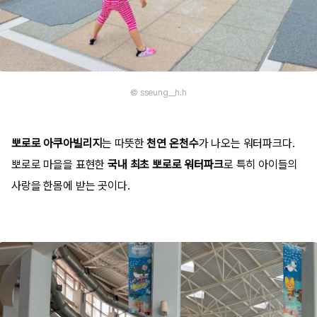
© sseung__h.h
뽀로로 아쿠아빌리지
는 따뜻한
천연 온천수
가 나오는 워터파크다.
뽀로로 마을을 표현한
국내 최초 뽀로로 워터파크
로 특히 아이들의
사랑을 한몸에 받는 곳이다.