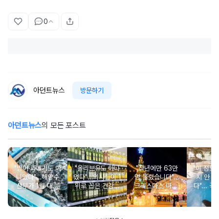
0
아던트뉴스
방문하기
아던트뉴스
의 모든 포스트
"방어·과메기도 아
"올리브유도 아니
"작년에만 63만
"이 정도
니었다"…해양수
었다"…의사들이 1
명 몰렸습니다"...
지 안 가
산부가 1월 대표
위로 꼽은 건강에
크리스마스 마켓·
다"... 국
보양식으로 선정
좋은 이 '오일' 대
봄꽃 돔 등 이색
00% 자
한 의외의 '수산물'
체 뭐길래
무료 축제
천 