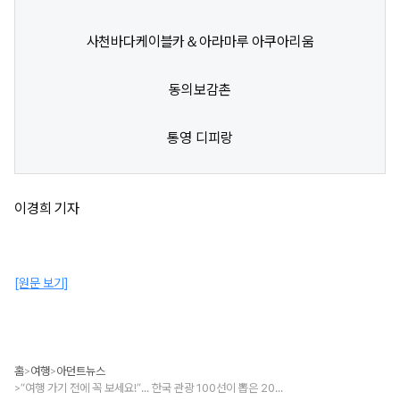
사천바다케이블카＆아라마루 아쿠아리움
동의보감촌
통영 디피랑
이경희 기자
[원문 보기]
홈
여행
아던트뉴스
>
>
“여행 가기 전에 꼭 보세요!”... 한국 관광 100선이 뽑은 2025 국내 명소 TOP 9
>