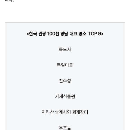
<한국 관광 100선 경남 대표 명소 TOP 9>
통도사
독일마을
진주성
거제식물원
지리산 쌍계사와 화개장터
우포늪