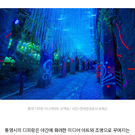
통영 디피랑 미디어아트 산책로 / 사진=한국관광공사 송재근
통영시의 디피랑은 야간에 화려한 미디어 아트와 조명으로 꾸며지는