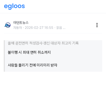
"과태료에 면허 취소까지?"... 올해 10명 중 1명이 해당되
는 '이것', 늦지 않게 서두르세요
아던트뉴스
자동차
2026-02-27 16:55
읽음
...
올해 운전면허 적성검사·갱신 대상자 최고치 기록
불이행 시 최대 면허 취소까지
사람들 몰리기 전에 미리미리 받자