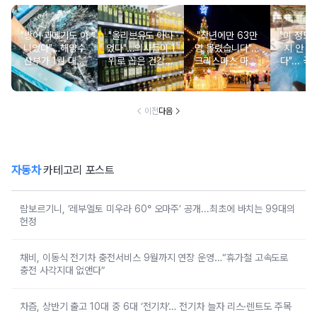
"방어·과메기도 아
"올리브유도 아니
"작년에만 63만
"이 정도
니었다"…해양수
었다"…의사들이 1
명 몰렸습니다"...
지 안 가
산부가 1월 대표
위로 꼽은 건강에
크리스마스 마켓·
다"... 국
보양식으로 선정
좋은 이 '오일' 대
봄꽃 돔 등 이색
00% 자
한 의외의 '수산물'
체 뭐길래
무료 축제
천 
이전
다음
자동차
카테고리 포스트
람보르기니, ‘레부엘토 미우라 60° 오마주’ 공개...최초에 바치는 99대의
헌정
채비, 이동식 전기차 충전서비스 9월까지 연장 운영…“휴가철 고속도로
충전 사각지대 없앤다”
차즘, 상반기 출고 10대 중 6대 ‘전기차’… 전기차 늘자 리스·렌트도 주목