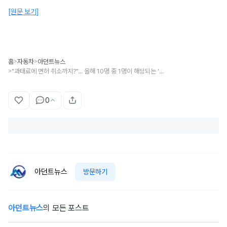
[원문 보기]
홈
자동차
아던트뉴스
>
>
"과태료에 면허 취소까지?"... 올해 10명 중 1명이 해당되는 '이것', 늦지 않게 서두르세요
>
0
아던트뉴스
방문하기
아던트뉴스
의 모든 포스트