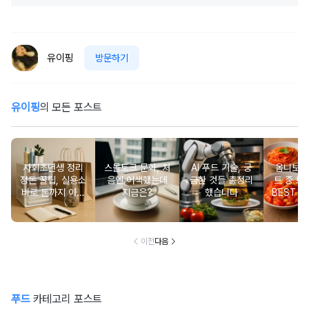
유이핑
방문하기
유이핑
의 모든 포스트
사회초년생 정리
스몰토크 문화, 처
AI 푸드 기술, 궁
옴니보어
정돈 꿀팁, 실용소
음엔 어색했는데
금한 것들 총정리
트 중 
비로 돈까지 아끼
지금은?
했습니다
BEST 5
기
이 직접 
이전
다음
푸드
카테고리 포스트