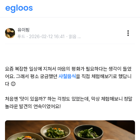
마음이 정화되는 사찰음식 체험, 생각보다 훨씬 깊은 맛
이었어요 🍃
유이핑
푸드
2026-02-12 16:41
읽음
...
요즘 복잡한 일상에 지쳐서 마음의 평화가 필요하다는 생각이 들었
어요. 그래서 평소 궁금했던
사찰음식
을 직접 체험해보기로 했답니
다 😊
처음엔 '맛이 있을까?' 하는 걱정도 있었는데, 막상 체험해보니 정말
놀라운 발견의 연속이었어요!