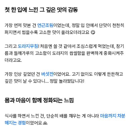
첫 한 입에 느낀 그 깊은 맛의 감동
가장 먼저 맛본 건
연근조림
이었는데, 정말 입 안에서 단맛이 천천히
퍼지면서 씹을수록 고소한 맛이 올라오더라고요 😋
그리고
도라지무침
! 처음엔 쓸 것 같아서 조심스럽게 먹었는데, 참기
름과 들깨가루의 고소함이 도라지의 쌉쌀함을 완벽하게 중화시켜주
더라고요.
가장 인상 깊었던 건
버섯전
이었어요. 고기 없이도 이렇게 든든하고
깊은 맛이 날 수 있다니... 정말 놀라웠답니다!
몸과 마음이 함께 정화되는 느낌
식사를 하면서 느낀 건, 단순히 배를 채우는 게 아니라
마음까지 차분
해지는 경험
이었어요 🙏