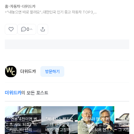
홈
자동차
더위드카
>
>
"내놓으면 바로 팔려요"..대한민국 인기 중고 자동차 TOP3, '이렇게나 빨리?!'
>
0
더위드카
방문하기
더위드카
의 모든 포스트
"연봉 4천이면 벤
"제네시스 뺨치는
"깐부라 한 게 어
“쏘나타
츠 사도 되죠?"…
데 연비는 2
제 같은데"…엔비
변한다고
커뮤니티 난리 난
배?"...잔고장까지
디아 소식에 현대
그 시절 