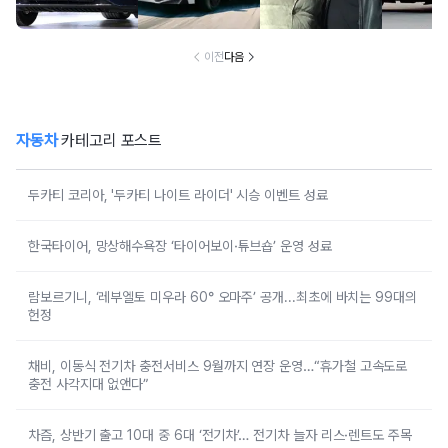
'현실적 수입차' 보
없는 신차에 '이럴
차 '초위기 상황'
고 소식에
니
수가'
오너들 
이전
다음
자동차
카테고리 포스트
두카티 코리아, '두카티 나이트 라이더' 시승 이벤트 성료
한국타이어, 망상해수욕장 ‘타이어보이·튜브숍’ 운영 성료
람보르기니, ‘레부엘토 미우라 60° 오마주’ 공개...최초에 바치는 99대의
헌정
채비, 이동식 전기차 충전서비스 9월까지 연장 운영…“휴가철 고속도로
충전 사각지대 없앤다”
차즘, 상반기 출고 10대 중 6대 ‘전기차’… 전기차 늘자 리스·렌트도 주목