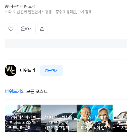
홈
자동차
더위드카
>
>
"와, 이건 진짜 반전인데?" 흥행 보증수표 유해진, 그가 김혜수와 함께 탔던 고급 SUV의 정체는?!
>
0
더위드카
방문하기
더위드카
의 모든 포스트
"연봉 4천이면 벤
"제네시스 뺨치는
"깐부라 한 게 어
“쏘나타
츠 사도 되죠?"…
데 연비는 2
제 같은데"…엔비
변한다고
커뮤니티 난리 난
배?"...잔고장까지
디아 소식에 현대
그 시절 