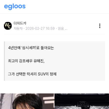
"와, 이건 진짜 반전인데?" 흥행 보증수표 유해진, 그가
김혜수와 함께 탔던 고급 SUV의 정체는?!
더위드카
자동차
2026-02-27 16:59
읽음
...
4년만에 ‘삼시세끼’로 돌아오는
최고의 감초배우 유해진,
그가 선택한 럭셔리 SUV의 정체