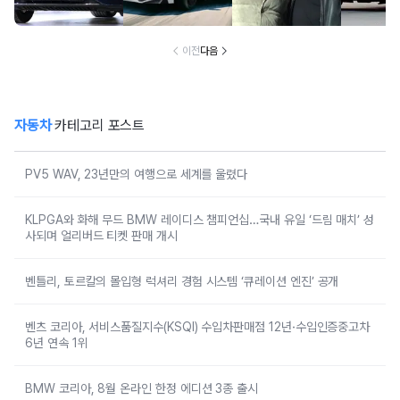
'현실적 수입차' 보
없는 신차에 '이럴
차 '초위기 상황'
고 소식에
니
수가'
오너들 
이전
다음
자동차
카테고리 포스트
PV5 WAV, 23년만의 여행으로 세계를 울렸다
KLPGA와 화해 무드 BMW 레이디스 챔피언십…국내 유일 ‘드림 매치’ 성
사되며 얼리버드 티켓 판매 개시
벤틀리, 토르칼의 몰입형 럭셔리 경험 시스템 ‘큐레이션 엔진’ 공개
벤츠 코리아, 서비스품질지수(KSQI) 수입차판매점 12년·수입인증중고차
6년 연속 1위
BMW 코리아, 8월 온라인 한정 에디션 3종 출시