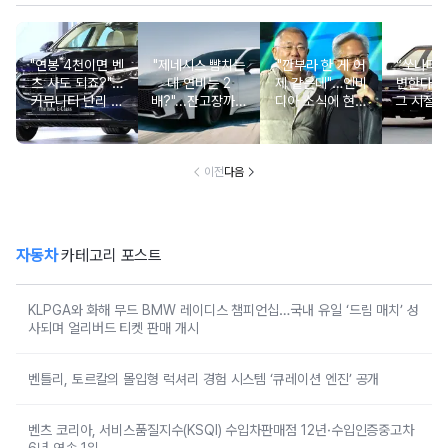
"연봉 4천이면 벤
"제네시스 뺨치는
"깐부라 한 게 어
“쏘나타
츠 사도 되죠?"…
데 연비는 2
제 같은데"…엔비
변한다고
커뮤니티 난리 난
배?"...잔고장까지
디아 소식에 현대
그 시절 
'현실적 수입차' 보
없는 신차에 '이럴
차 '초위기 상황'
고 소식에
니
수가'
오너들 
이전
다음
자동차
카테고리 포스트
KLPGA와 화해 무드 BMW 레이디스 챔피언십…국내 유일 ‘드림 매치’ 성
사되며 얼리버드 티켓 판매 개시
벤틀리, 토르칼의 몰입형 럭셔리 경험 시스템 ‘큐레이션 엔진’ 공개
벤츠 코리아, 서비스품질지수(KSQI) 수입차판매점 12년·수입인증중고차
6년 연속 1위