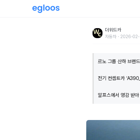
“이게 차야, 우주선이야?”… 르노 ‘파격’ 신차 발
더위드카
자동차
2026-02-
르노 그룹 산하 브랜드 
전기 컨셉트카 ‘A390_
알프스에서 영감 받아