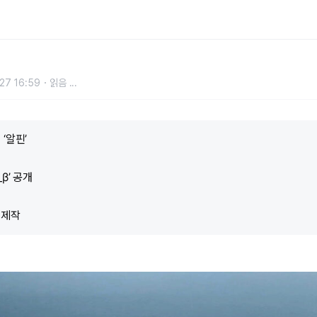
표, '기대감 폭발'
27 16:59
읽음
...
‘알핀’
β’ 공개
 제작