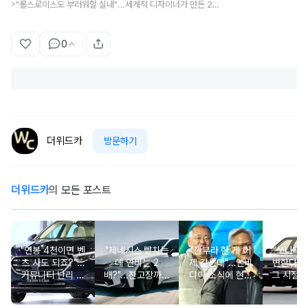
"롤스로이스도 부러워할 실내"…세계적 디자이너가 만든 2억 원대 특급 '전기차'
>
0
더위드카
방문하기
더위드카
의 모든 포스트
"연봉 4천이면 벤
"제네시스 뺨치는
"깐부라 한 게 어
“쏘나타
츠 사도 되죠?"…
데 연비는 2
제 같은데"…엔비
변한다고
커뮤니티 난리 난
배?"...잔고장까지
디아 소식에 현대
그 시절 
'현실적 수입차' 보
없는 신차에 '이럴
차 '초위기 상황'
고 소식에
니
수가'
오너들 