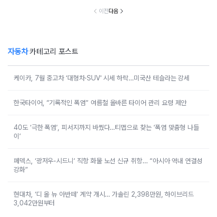
이전
다음
자동차
카테고리 포스트
케이카, 7월 중고차 ‘대형차·SUV’ 시세 하락…미국산 테슬라는 강세
한국타이어, “기록적인 폭염” 여름철 올바른 타이어 관리 요령 제안
40도 ‘극한 폭염’, 피서지까지 바꿨다…티맵으로 찾는 ‘폭염 맞춤형 나들
이’
페덱스, ‘광저우-시드니’ 직항 화물 노선 신규 취항… “아시아 역내 연결성
강화”
현대차, ‘디 올 뉴 아반떼’ 계약 개시… 가솔린 2,398만원, 하이브리드
3,042만원부터