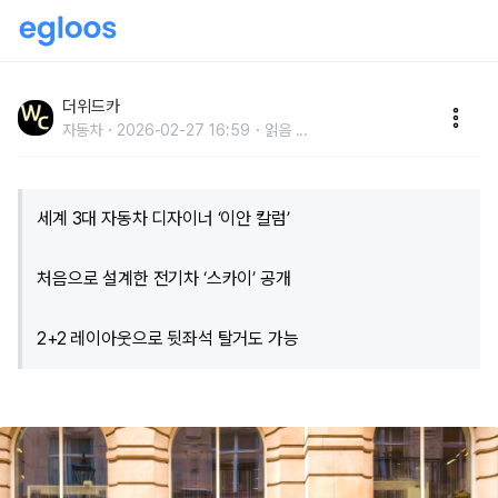
"롤스로이스도 부러워할 실내"…세계적 디자이너가 만
든 2억 원대 특급 '전기차'
더위드카
자동차
2026-02-27 16:59
읽음
...
세계 3대 자동차 디자이너 ‘이안 칼럼’
처음으로 설계한 전기차 ‘스카이’ 공개
2+2 레이아웃으로 뒷좌석 탈거도 가능