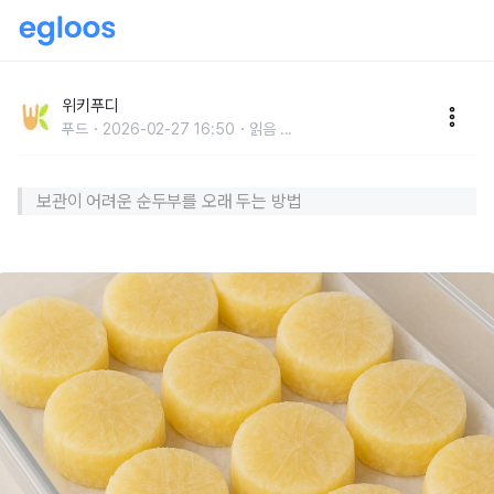
지금 당장 '순두부'를 얼려보세요… 확 달라진 식감에 아
마 깜짝 놀랄 겁니다
위키푸디
푸드
2026-02-27 16:50
읽음
...
보관이 어려운 순두부를 오래 두는 방법