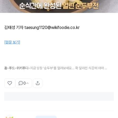
김태성 기자 taesung1120@wikifoodie.co.kr
[원문 보기]
홈
푸드
위키푸디
지금 당장 '순두부'를 얼려보세요… 확 달라진 식감에 아마 깜짝 놀랄 겁니다
>
>
>
0