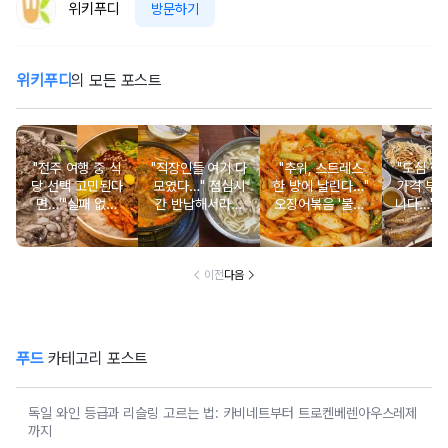
위키푸디
방문하기
위키푸디
의 모든 포스트
"전주 여행 중 식
"직장인들 여기 다
"추위, 스트레스
"도심 
당 선택 고민된다
모였다…" 점심시
한 방에 날린다…"
가격 부
면…'"실패 없는
간 반납해서라도
오징어볶음 '불맛'
니다…" 
맛집 TOP 3
먹는 여의도 맛집
나게 만드는 비법
직장인 
BEST 3
TOP
이전
다음
푸드
카테고리 포스트
독일 와인 등급과 리슬링 고르는 법: 카비네트부터 트로켄베렌아우스레제
까지