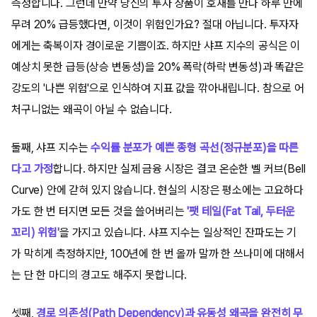
측정합니다. 그런데 만약 당신의 투자 상품이 호재를 만나 하루 만에
무려 20% 급등했다면, 이것이 위험인가요? 절대 아닙니다. 투자자
에게는 축복이자 경이로운 기쁨이죠. 하지만 샤프 지수의 공식은 이
예상치 못한 급등(상승 변동성)을 20% 폭락(하락 변동성)과 똑같은
강도의 '나쁜 위험'으로 인식하여 지표 값을 깎아내립니다. 참으로 어
처구니없는 왜곡이 아닐 수 없습니다.
둘째, 샤프 지수는
수익률 분포가 예쁜 종형 곡선(정규분포)을 따른
다고 가정
합니다. 하지만 실제 금융 시장은 결코 온순한 벨 커브(Bell
Curve) 안에 갇혀 있지 않습니다. 현실의 시장은 평소에는 고요하다
가도 한 번 터지면 모든 것을 쓸어버리는
'팻 테일(Fat Tail, 두터운
꼬리) 위험'
을 가지고 있습니다. 샤프 지수는 일상적인 잔파도는 기
가 막히게 측정하지만, 100년에 한 번 올까 말까 한 쓰나미에 대해서
는 단 한 마디의 경고도 해주지 못합니다.
셋째,
경로 의존성(Path Dependency)과 유동성 왜곡을 완전히 무