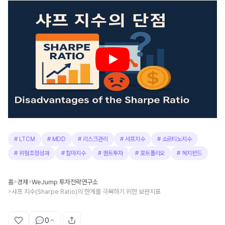
#
LTCM
#
MDD
#
리스크관리
#
샤프지수
#
소르티노지수
#
위험조정성과
#
칼마지수
#
퀀트투자
#
포트폴리오
#
헤지펀드
홈
경제
WeJump 투자전략연구소
>
>
샤프 지수(Sharpe Ratio)의 한계를 극복하기 위한 보완지표
>
0