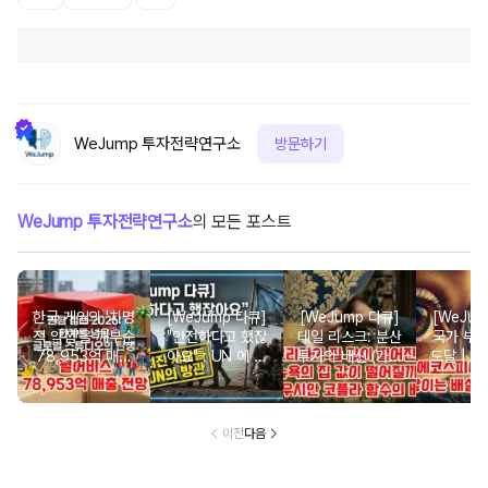
WeJump 투자전략연구소
방문하기
WeJump 투자전략연구소
의 모든 포스트
한국 게임의 '치명
[WeJump 다큐]
[WeJump 다큐]
[WeJum
적 약점'을 깨부순
"안전하다고 했잖
테일 리스크: 분산
국가 부
78,953억 매출
아요" : UN 에 버
투자의 배신 (가우
도달 | 
전망: 붉은사막은
려진 사람들
시안 코플라 함수
경
어떻게 체질을 바
의 배신)
꿨나?
이전
다음