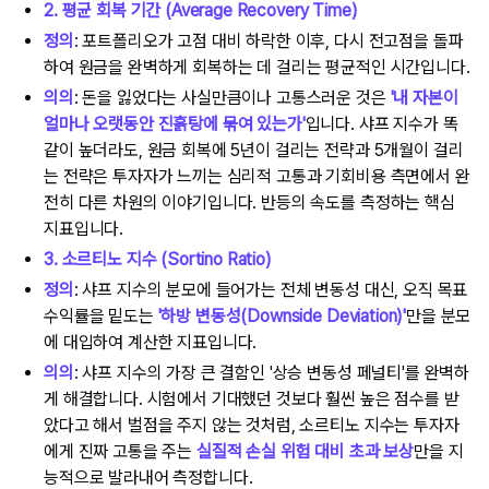
2. 평균 회복 기간 (Average Recovery Time)
정의
: 포트폴리오가 고점 대비 하락한 이후, 다시 전고점을 돌파
하여 원금을 완벽하게 회복하는 데 걸리는 평균적인 시간입니다.
의의
: 돈을 잃었다는 사실만큼이나 고통스러운 것은
'내 자본이
얼마나 오랫동안 진흙탕에 묶여 있는가'
입니다. 샤프 지수가 똑
같이 높더라도, 원금 회복에 5년이 걸리는 전략과 5개월이 걸리
는 전략은 투자자가 느끼는 심리적 고통과 기회비용 측면에서 완
전히 다른 차원의 이야기입니다. 반등의 속도를 측정하는 핵심
지표입니다.
3. 소르티노 지수 (Sortino Ratio)
정의
: 샤프 지수의 분모에 들어가는 전체 변동성 대신, 오직 목표
수익률을 밑도는
'하방 변동성(Downside Deviation)'
만을 분모
에 대입하여 계산한 지표입니다.
의의
: 샤프 지수의 가장 큰 결함인 '상승 변동성 페널티'를 완벽하
게 해결합니다. 시험에서 기대했던 것보다 훨씬 높은 점수를 받
았다고 해서 벌점을 주지 않는 것처럼, 소르티노 지수는 투자자
에게 진짜 고통을 주는
실질적 손실 위험 대비 초과 보상
만을 지
능적으로 발라내어 측정합니다.