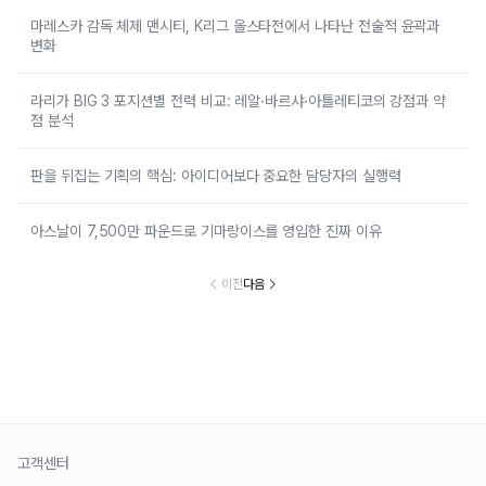
마레스카 감독 체제 맨시티, K리그 올스타전에서 나타난 전술적 윤곽과
변화
라리가 BIG 3 포지션별 전력 비교: 레알·바르샤·아틀레티코의 강점과 약
점 분석
판을 뒤집는 기획의 핵심: 아이디어보다 중요한 담당자의 실행력
아스날이 7,500만 파운드로 기마랑이스를 영입한 진짜 이유
이전
다음
고객센터