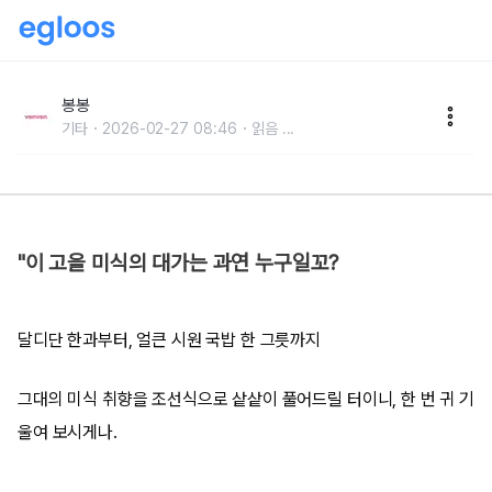
조선의 미식 유형테스트
봉봉
기타
2026-02-27 08:46
읽음
...
"이 고을 미식의 대가는 과연 누구일꼬?
달디단 한과부터, 얼큰 시원 국밥 한 그릇까지
그대의 미식 취향을 조선식으로 샅샅이 풀어드릴 터이니, 한 번 귀 기
울여 보시게나.