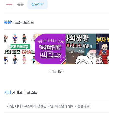
봉봉
방문하기
봉봉
의 모든 포스트
[GBTI 테스트] 나
조선 계급도 테스
사회생활 레벨 테
부자 능
의 골프 DNA는?
트
스트
이전
다음
기타
카테고리 포스트
레알, 비니시우스에게 상향된 제안. 아스날과 멀어지는걸까요?