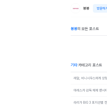
봉봉
방문하
봉봉
의 모든 포스트
[GBTI 테스트] 나
조
의 골프 DNA는?
기타
카테고리 포스트
레알, 비니시우스에게 상
마레스카 감독 체제 맨시티
라리가 BIG 3 포지션별