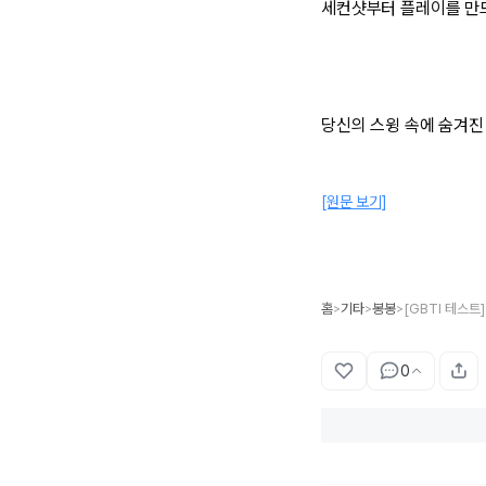
세컨샷부터 플레이를 만드
당신의 스윙 속에 숨겨진 
[원문 보기]
홈
기타
봉봉
[GBTI 테스트
>
>
>
0