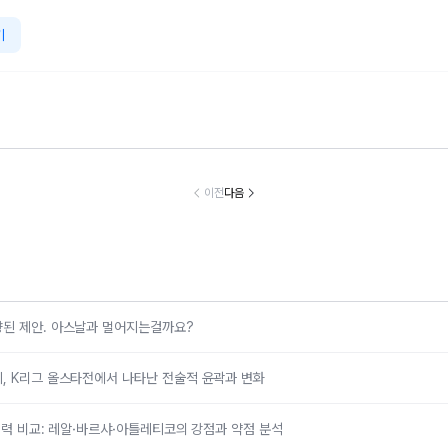
기
[건물주 테스트
선 계급도 테스
사회생활 레벨 테
부자 능력 고사
당신이 소유하
트
스트
될 건물은?!
이전
다음
향된 제안. 아스날과 멀어지는걸까요?
, K리그 올스타전에서 나타난 전술적 윤곽과 변화
 전력 비교: 레알·바르샤·아틀레티코의 강점과 약점 분석