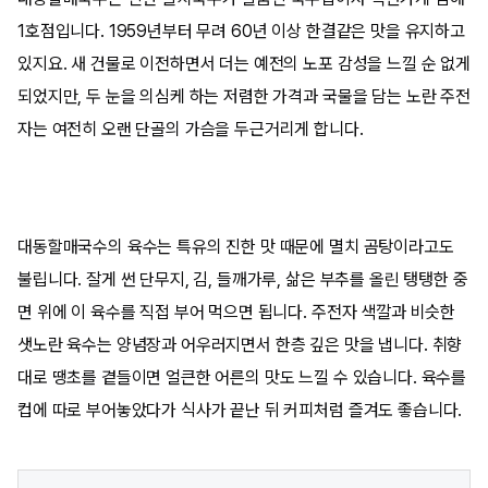
1호점입니다. 1959년부터 무려 60년 이상 한결같은 맛을 유지하고
있지요. 새 건물로 이전하면서 더는 예전의 노포 감성을 느낄 순 없게
되었지만, 두 눈을 의심케 하는 저렴한 가격과 국물을 담는 노란 주전
자는 여전히 오랜 단골의 가슴을 두근거리게 합니다.
대동할매국수의 육수는 특유의 진한 맛 때문에 멸치 곰탕이라고도
불립니다. 잘게 썬 단무지, 김, 들깨가루, 삶은 부추를 올린 탱탱한 중
면 위에 이 육수를 직접 부어 먹으면 됩니다. 주전자 색깔과 비슷한
샛노란 육수는 양념장과 어우러지면서 한층 깊은 맛을 냅니다. 취향
대로 땡초를 곁들이면 얼큰한 어른의 맛도 느낄 수 있습니다. 육수를
컵에 따로 부어놓았다가 식사가 끝난 뒤 커피처럼 즐겨도 좋습니다.