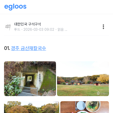
면발 후루룩, 김치 아사삭! 겨울에 떠나면 더 좋은 경상
도 누들로드
대한민국 구석구석
푸드
2026-03-03 09:02
읽음
...
01.
경주 금산재칼국수