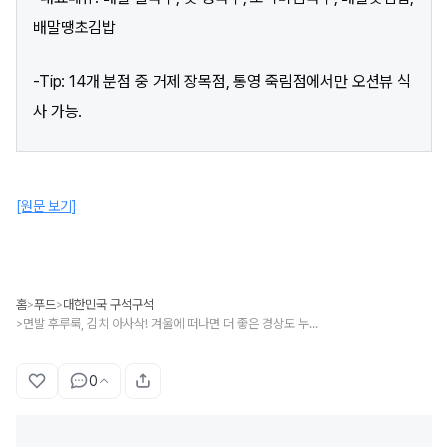
배말땡초김밥
-Tip: 14개 분점 중 거제 장목점, 통영 죽림점에서만 오션뷰 식
사 가능.
[원문 보기]
홈
푸드
대한민국 구석구석
>
>
면발 후루룩, 김치 아사삭! 겨울에 떠나면 더 좋은 경상도 누들로드
>
0