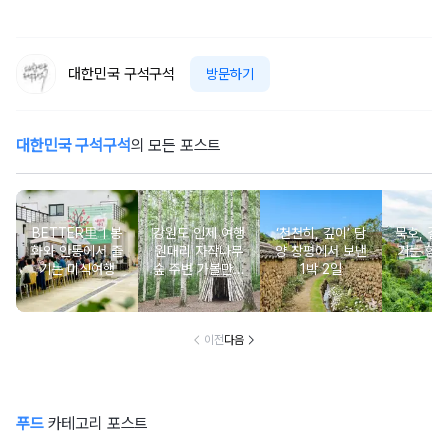
대한민국 구석구석
방문하기
대한민국 구석구석
의 모든 포스트
BETTER里ㅣ봉
강원도 인제 여행
‘천천히, 깊이’ 담
묵호, 걸
화와 안동에서 즐
원대리 자작나무
양 창평에서 보낸
기는 항
기는 미식여행
숲 주변 가볼만한
1박 2일
여
곳 추천 :: 인제 자
작나무 숲, 자작나
무숲의투데이, 박
인환문학관, 책방
이전
다음
나무야
푸드
카테고리 포스트