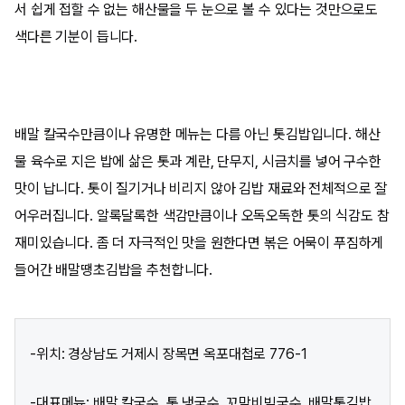
서 쉽게 접할 수 없는 해산물을 두 눈으로 볼 수 있다는 것만으로도
색다른 기분이 듭니다.
배말 칼국수만큼이나 유명한 메뉴는 다름 아닌 톳김밥입니다. 해산
물 육수로 지은 밥에 삶은 톳과 계란, 단무지, 시금치를 넣어 구수한
맛이 납니다. 톳이 질기거나 비리지 않아 김밥 재료와 전체적으로 잘
어우러집니다. 알록달록한 색감만큼이나 오독오독한 톳의 식감도 참
재미있습니다. 좀 더 자극적인 맛을 원한다면 볶은 어묵이 푸짐하게
들어간 배말땡초김밥을 추천합니다.
-위치: 경상남도 거제시 장목면 옥포대첩로 776-1
-대표메뉴: 배말 칼국수, 톳 냉국수, 꼬막비빔국수, 배말톳김밥,