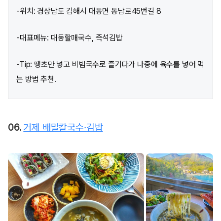
-위치: 경상남도 김해시 대동면 동남로45번길 8
-대표메뉴: 대동할매국수, 즉석김밥
-Tip: 땡초만 넣고 비빔국수로 즐기다가 나중에 육수를 넣어 먹
는 방법 추천.
06.
거제 배말칼국수·김밥