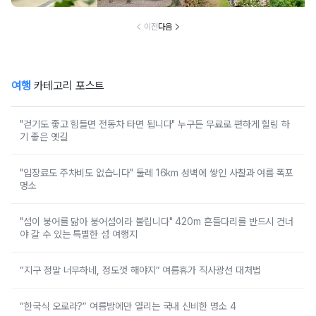
작나무 숲, 자작나
무숲의투데이, 박
인환문학관, 책방
이전
다음
나무야
여행
카테고리 포스트
"걷기도 좋고 힘들면 전동차 타면 됩니다" 누구든 무료로 편하게 힐링 하
기 좋은 옛길
"입장료도 주차비도 없습니다" 둘레 16km 성벽에 쌓인 사찰과 여름 폭포
명소
"섬이 붕어를 닮아 붕어섬이라 불립니다" 420m 흔들다리를 반드시 건너
야 갈 수 있는 특별한 섬 여행지
“지구 정말 너무하네, 정도껏 해야지” 여름휴가 직사광선 대처법
“한국식 오로라?” 여름밤에만 열리는 국내 신비한 명소 4