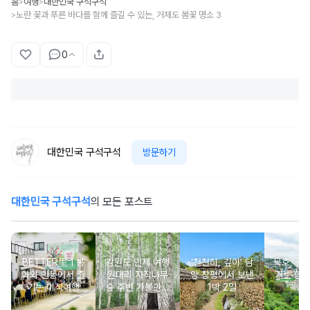
홈
여행
대한민국 구석구석
>
>
노란 꽃과 푸른 바다를 함께 즐길 수 있는, 거제도 봄꽃 명소 3
>
0
대한민국 구석구석
방문하기
대한민국 구석구석
의 모든 포스트
BETTER里ㅣ봉
강원도 인제 여행
‘천천히, 깊이’ 담
묵호, 걸
화와 안동에서 즐
원대리 자작나무
양 창평에서 보낸
기는 항
기는 미식여행
숲 주변 가볼만한
1박 2일
여
곳 추천 :: 인제 자