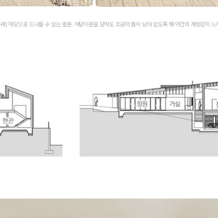
 아래) 마당으로 드나들 수 있는 옆문. 여닫이문을 닫아도 조금의 틈이 남아 있도록 해 약간의 개방감이 느