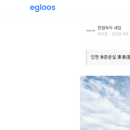
온실을 안은 붉은 벽돌집
전원속의 내집
라이프
2026-03-
인천 동춘온실 東春