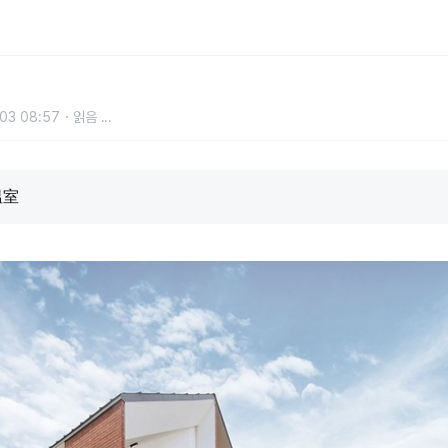
03 08:57
읽음
...
溫室