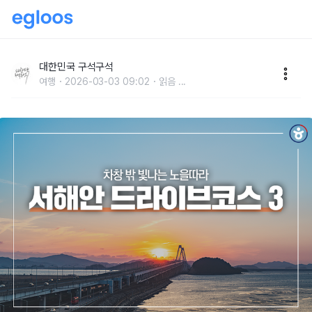
차창 밖 빛나는 노을! 서해안 드라이브 코스 BEST 3
대한민국 구석구석
여행
2026-03-03 09:02
읽음
...