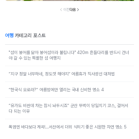
무숲의투데이, 박
인환문학관, 책방
이전
다음
나무야
여행
카테고리 포스트
"섬이 붕어를 닮아 붕어섬이라 불립니다" 420m 흔들다리를 반드시 건너
야 갈 수 있는 특별한 섬 여행지
“지구 정말 너무하네, 정도껏 해야지” 여름휴가 직사광선 대처법
“한국식 오로라?” 여름밤에만 열리는 국내 신비한 명소 4
“유가도 비싼데 차는 잠시 놔두시죠” 군산 뚜벅이 당일치기 코스, 걸어서
다 되는 이유
폭염엔 바다보다 계곡!…서산에서 더위 식히기 좋은 시원한 자연 명소 5