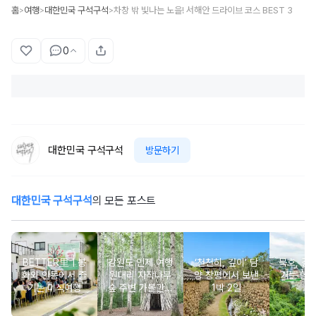
홈
여행
대한민국 구석구석
차창 밖 빛나는 노을! 서해안 드라이브 코스 BEST 3
>
>
>
0
대한민국 구석구석
방문하기
대한민국 구석구석
의 모든 포스트
BETTER里ㅣ봉
강원도 인제 여행
‘천천히, 깊이’ 담
묵호, 걸
화와 안동에서 즐
원대리 자작나무
양 창평에서 보낸
기는 항
기는 미식여행
숲 주변 가볼만한
1박 2일
여
곳 추천 :: 인제 자
작나무 숲, 자작나