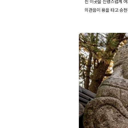
진 이곳을 신령스럽게 여겨
의관음이 용을 타고 승천