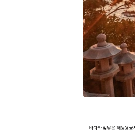
바다와 맞닿은 해동용궁사