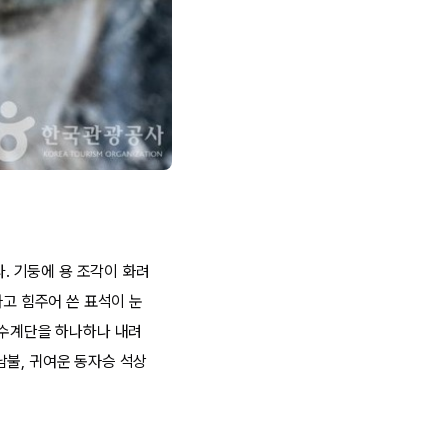
 기둥에 용 조각이 화려
라고 힘주어 쓴 표석이 눈
장수계단을 하나하나 내려
남불, 귀여운 동자승 석상