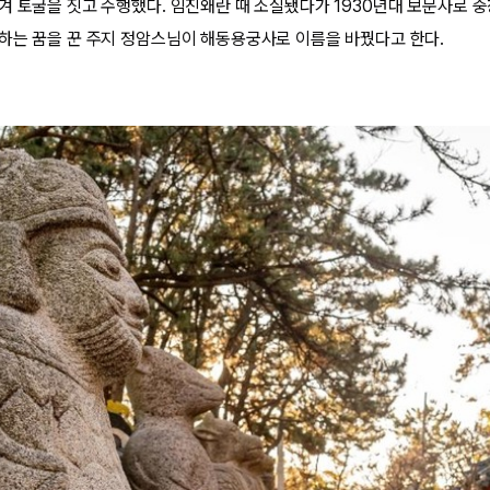
 토굴을 짓고 수행했다. 임진왜란 때 소실됐다가 1930년대 보문사로 중창
하는 꿈을 꾼 주지 정암스님이 해동용궁사로 이름을 바꿨다고 한다.