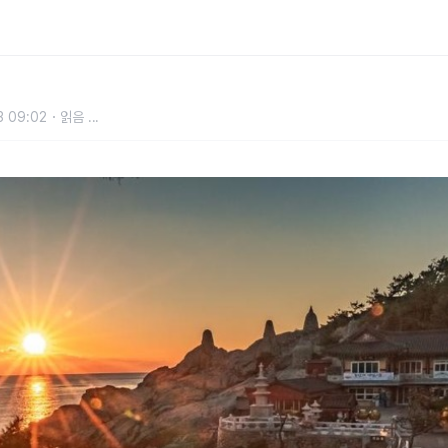
3 09:02
읽음
...