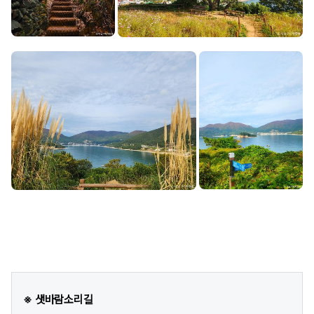
※ 샛바람소리길