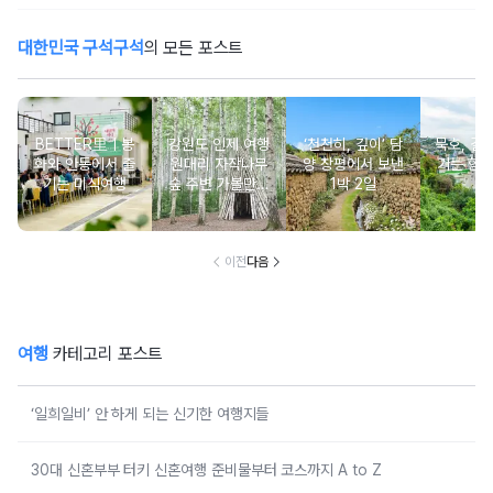
대한민국 구석구석
의 모든 포스트
BETTER里ㅣ봉
강원도 인제 여행
‘천천히, 깊이’ 담
묵호, 걸
화와 안동에서 즐
원대리 자작나무
양 창평에서 보낸
기는 항
기는 미식여행
숲 주변 가볼만한
1박 2일
여
곳 추천 :: 인제 자
작나무 숲, 자작나
무숲의투데이, 박
인환문학관, 책방
이전
다음
나무야
여행
카테고리 포스트
‘일희일비’ 안 하게 되는 신기한 여행지들
30대 신혼부부 터키 신혼여행 준비물부터 코스까지 A to Z