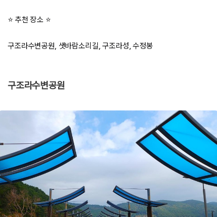
⭐ 추천 장소 ⭐
구조라수변공원, 샛바람소리길, 구조라성, 수정봉
구조라수변공원​