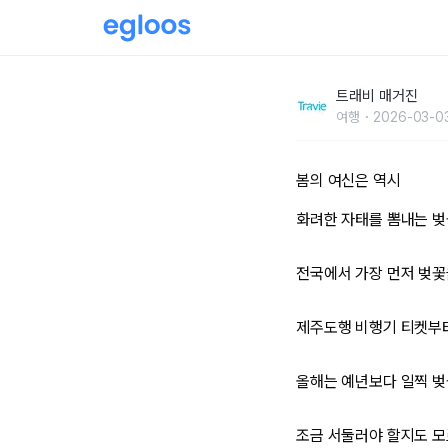
지금 놓치면 후회할,제주 벚꽃 명소 7
트래비 매거진
여행
2026-03-0
봄의 여신은 역시
화려한 자태를 뽐내는 벚
전국에서 가장 먼저 벚꽃
제주도행 비행기 티켓부
올해는 예년보다 일찍 
조금 서둘러야 할지도 모