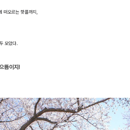
게 떠오르는 핫플까지,
두 모았다.
으뜸이지!