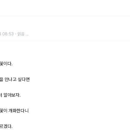
3 08:53
읽음
...
꽃이다.
을 만나고 싶다면
터 알아보자.
벚꽃이 개화한다니
르겠다.