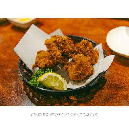
바삭하고 육즙 가득한 치킨 가라아게는 꼭 맛봐야 한다