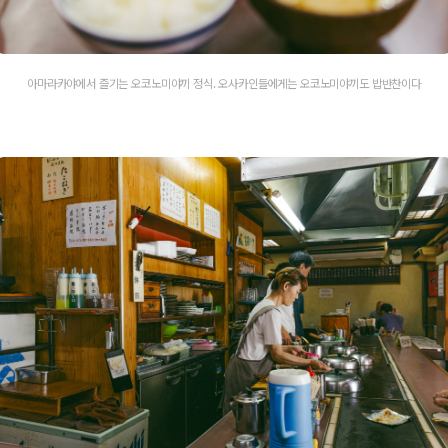
아마라카야에서 즐기는 오코노미야끼 정식. 오사카인들에게는 오코노미야끼도 밥반찬이다