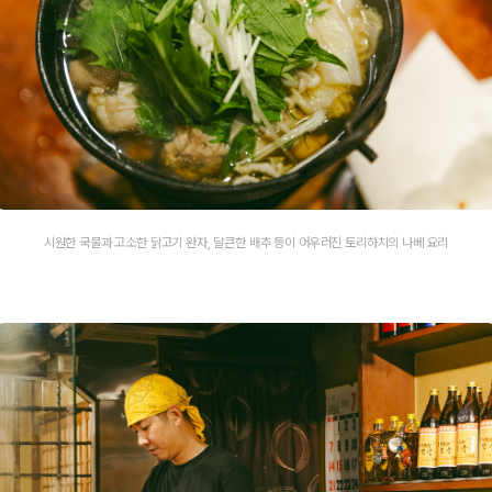
시원한 국물과 고소한 닭고기 완자, 달큰한 배추 등이 어우러진 토리하치의 나베 요리