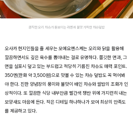
큼직한 오리 차슈가 돋보이는 라멘과 불맛 가득한 차슈덮밥
오사카 현지인들을 줄 세우는 모에요멘스케는 오리와 닭을 활용해
깔끔하면서도 깊은 육수를 뽑아내는 걸로 유명하다. 쫄깃한 면과, 그
면을 살포시 덮고 있는 부드럽고 적당히 기름진 차슈도 매력 포인트.
350엔(한화 약 3,500원)으로 맛볼 수 있는 차슈 덮밥도 꼭 먹어봐
야 한다. 진한 양념장의 풍미와 불맛이 배인 차슈와 쌀밥의 조화가 인
상적이다. 또 깔끔한 식당 내부만큼 빨간색 쟁반 위에 가지런히 내는
모양새도 마음에 든다. 작은 디테일 하나하나가 모여 최상의 만족도
를 제공하고 있다.