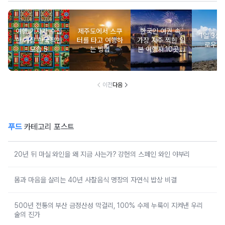
여행 기자가 수집
제주도에서 스쿠
한국인 여권 속,
‘1일 3섬’
한 가장 한국적인
터를 타고 여행하
가장 자주 찍힌 일
로우아
모습 5
는 방법
본 여행지 10곳은
어디?
이전
다음
푸드
카테고리 포스트
20년 뒤 마실 와인을 왜 지금 사는가? 강헌의 스페인 와인 야부리
몸과 마음을 살리는 40년 사찰음식 명장의 자연식 밥상 비결
500년 전통의 부산 금정산성 막걸리, 100% 수제 누룩이 지켜낸 우리
술의 진가