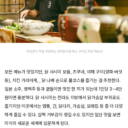
주인장이 직접 구워주는 야키토리와 채소 구이도 추천 메뉴다
모든 메뉴가 맛있지만, 닭 사시미 모둠, 츠쿠네, 야채 구이(양파·버섯
등), 치킨 가라아게, , 닭 나베 순으로 풀코스를 즐기는 걸 추천한다.
일본 소주, 생맥주 등과 곁들이면 멋진 한 끼가 되는데 1인당 3~4만
원이면 충분하다. 닭 사시미는 전라도 지방에서 닭가슴살 부위로도
즐기지만 이곳에서는 염통, 간, 닭다리, 가슴살, 모래집 등 좀 더 다양
하게 즐길 수 있다. 살짝 거부감이 생길 수도 있지만 일단 맛을 보면
미식의 새로운 세계에 입문하게 된다.