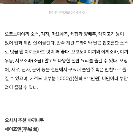
정겨운 분위기의 아마라카야
오코노미야끼 소스, 겨자, 마요네즈, 케첩과 양배추, 돼지고기 등이
있어 밥과 제법 잘 어울린다. 반숙 계란 프라이와 달콤 짭조름한 소스
로 맛을 낸 야끼소바도 맛이 꽤 좋다. 오코노미야끼와 야끼소바, 야끼
우동, 시오소바(소금) 말고도 다양한 철판 요리를 즐길 수 있다. 오징
어, 새우, 관자, 문어 등을 철판에서 구워내 술안주 혹은 반찬으로 즐
길 수 있으며, 가격도 대부분 1,000엔(한화 약 1만원) 미만이라 부담
없이 즐길 수 있다.
오사사 추천 야끼니쿠
헤이죠엔(平城園)