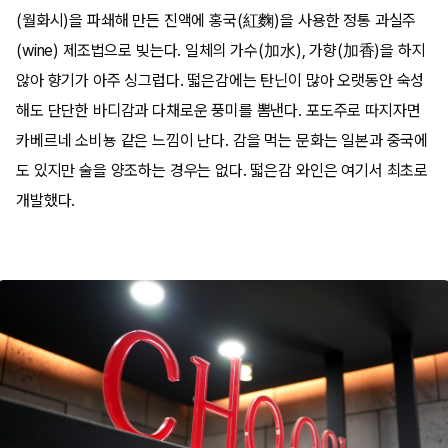
(월화시)을 파쇄해 만든 진액에 홍국(紅麴)을 사용한 정통 과실주
(wine) 제조법으로 빚는다. 일체의 가수(加水), 가향(加香)을 하지
않아 향기가 아주 싱그럽다. 떫은감에는 탄닌이 많아 오랫동안 숙성
해도 단단한 바디감과 다채로운 풍미를 뽐낸다. 포도주로 따지자면
카베르네 소비뇽 같은 느낌이 난다. 감을 먹는 문화는 일본과 중국에
도 있지만 술을 양조하는 경우는 없다. 떫은감 와인은 여기서 최초로
개발했다.