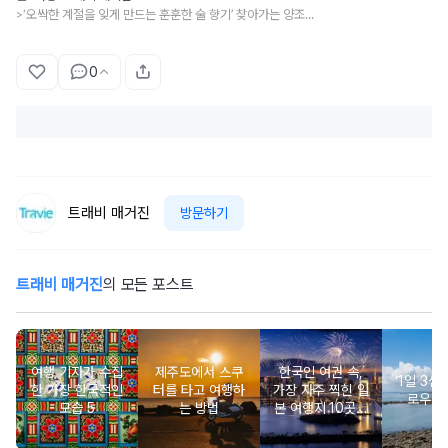
‘오싹한 계절을 잊게 만드는 훈훈한 술 향기’ 찾아가는 양조장 여행
>
0
트래비 매거진
방문하기
트래비 매거진
의 모든 포스트
여행 기자가 수집
제주도에서 스쿠
한국인 여권 속,
‘1일 3섬’
한 가장 한국적인
터를 타고 여행하
가장 자주 찍힌 일
로우아
모습 5
는 방법
본 여행지 10곳은
어디?