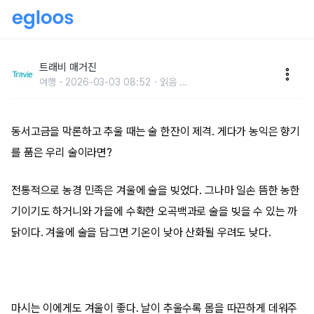
‘오싹한 계절을 잊게 만드는 훈훈한 술 향기’ 찾아가는
양조장 여행
트래비 매거진
여행
2026-03-03 08:52
읽음
...
동서고금을 막론하고 추울 때는 술 한잔이 제격. 게다가 농익은 향기
를 품은 우리 술이라면?
전통적으로 농경 민족은 겨울에 술을 빚었다. 그나마 일손 뜸한 농한
기이기도 하거니와 가을에 수확한 오곡백과로 술을 빚을 수 있는 까
닭이다. 겨울에 술을 담그면 기온이 낮아 산화될 우려도 낮다.
마시는 이에게도 겨울이 좋다. 날이 추울수록 몸을 따끈하게 데워주