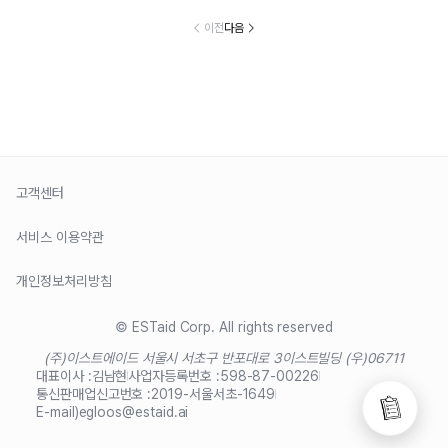
이전
다음
고객센터
서비스 이용약관
개인정보처리방침
© ESTaid Corp. All rights reserved
(주)이스트에이드 서울시 서초구 반포대로 3
이스트빌딩 (우)06711
대표이사 :
김남현
사업자등록번호 :
598-87-00226
통신판매업신고번호 :
2019-서울서초-1649
E-mail)
egloos@estaid.ai