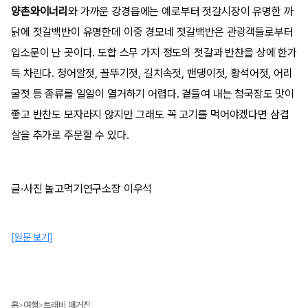
양촌와이너리
와 가까운 강경읍에는 예로부터 젓갈시장이 유명한 까
닭에 젓갈백반이 유명한데 이중 경모네 젓갈백반은 관광객들로부터
입소문이 난 곳이다. 도합 스무 가지 정도의 젓갈과 반찬을 상에 한가
득 차린다. 청어알젓, 꼴뚜기젓, 길치속젓, 밴댕이젓, 황석어젓, 어리
굴젓 등 종류를 일일이 열거하기 어렵다. 곁들여 내는 청국장도 맛이
좋고 반찬도 모자라지 않지만 그래도 꼭 고기를 먹어야겠다면 삼겹
살을 추가로 주문할 수 있다.
글·사진 놀고먹기연구소장 이우석
[원문 보기]
홈
여행
트래비 매거진
>
>