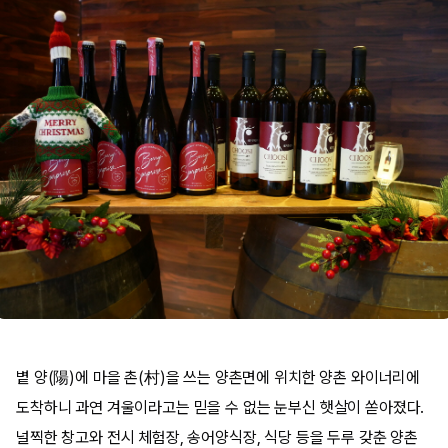
볕 양(陽)에 마을 촌(村)을 쓰는 양촌면에 위치한 양촌 와이너리에
도착하니 과연 겨울이라고는 믿을 수 없는 눈부신 햇살이 쏟아졌다.
널찍한 창고와 전시 체험장, 송어양식장, 식당 등을 두루 갖춘 양촌