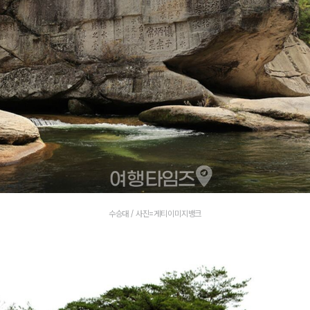
수승대 / 사진=게티이미지뱅크