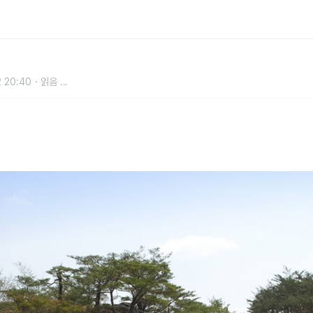
을 바꾼 명승 제53호 계곡
 20:40
읽음
...