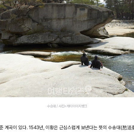
수승대 / 사진=게티이미지뱅크
준 계곡이 있다. 1543년, 이황은 근심스럽게 보낸다는 뜻의 수송대(愁送