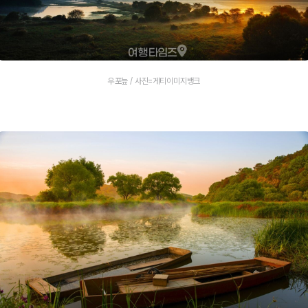
우포늪 / 사진=게티이미지뱅크