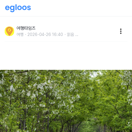
"재방문율 50% 넘는다"... 입장·주차 무료, 1억 4천만
년 역사 봄 여행지
여행타임즈
여행
2026-04-26 16:40
읽음
...