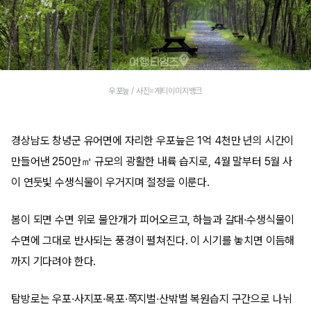
우포늪 / 사진=게티이미지뱅크
경상남도 창녕군 유어면에 자리한 우포늪은 1억 4천만 년의 시간이
만들어낸 250만㎡ 규모의 광활한 내륙 습지로, 4월 말부터 5월 사
이 연둣빛 수생식물이 우거지며 절정을 이룬다.
봄이 되면 수면 위로 물안개가 피어오르고, 하늘과 갈대·수생식물이
수면에 그대로 반사되는 풍경이 펼쳐진다. 이 시기를 놓치면 이듬해
까지 기다려야 한다.
탐방로는 우포·사지포·목포·쪽지벌·산밖벌 복원습지 구간으로 나뉘