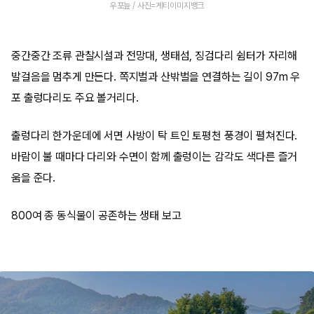
우포늪 / 사진=게티이미지뱅크
중간중간 조류 관찰시설과 전망대, 생태섬, 징검다리 쉼터가 자리해
발걸음을 멈추게 만든다. 쪽지벌과 산밖벌을 연결하는 길이 97m 우
포 출렁다리도 주요 볼거리다.
출렁다리 한가운데에 서면 사방이 탁 트인 토평천 풍경이 펼쳐진다.
바람이 불 때마다 다리와 수면이 함께 출렁이는 감각도 색다른 즐거
움을 준다.
800여 종 동식물이 공존하는 생태 보고