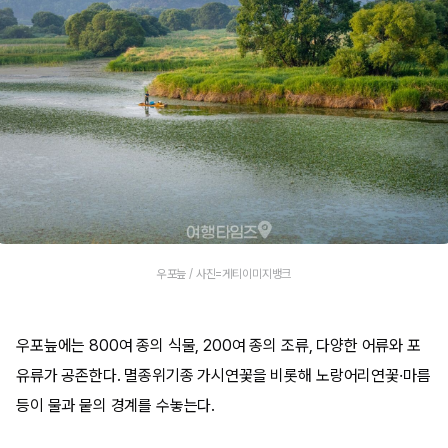
우포늪 / 사진=게티이미지뱅크
우포늪에는 800여 종의 식물, 200여 종의 조류, 다양한 어류와 포
유류가 공존한다. 멸종위기종 가시연꽃을 비롯해 노랑어리연꽃·마름
등이 물과 뭍의 경계를 수놓는다.