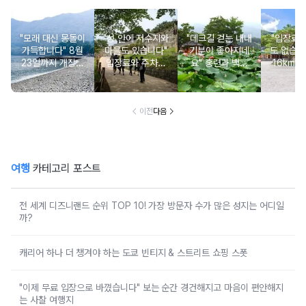
"모래 대신 몽돌이
"성 안에 저수지와
"데크길 걷는 내내
"입장료
가득합니다" 8월
마을도 있습니다"
기분이 좋아지네
도 없습니
23일까지 개장되
입장료와 주차비
요" 홍련과 백련
16km 
는 조용한 몽돌 해
도 무료인 성벽 산
연꽃이 가득한 입
인 사찰과
수욕장
책 코스
장료 무료 여행지
포 
이전
다음
여행
카테고리 포스트
전 세계 디즈니랜드 순위 TOP 10! 가장 방문자 수가 많은 성지는 어디일
까?
캐리어 하나 더 챙겨야 하는 도쿄 빈티지 & 스트리트 쇼핑 스폿
"이제 무료 입장으로 바꼈습니다" 보는 순간 경건해지고 마음이 편안해지
는 사찰 여행지